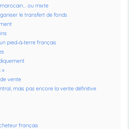
, marocain… ou mixte
aniser le transfert de fonds
tement
ins
un pied‑à‑terre français
es
ridiquement
 »
 de vente
al, mais pas encore la vente définitive
acheteur français