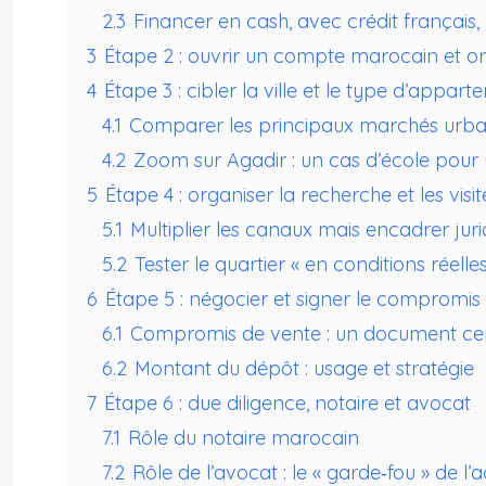
2.3
Financer en cash, avec crédit français
3
Étape 2 : ouvrir un compte marocain et org
4
Étape 3 : cibler la ville et le type d’appar
4.1
Comparer les principaux marchés urba
4.2
Zoom sur Agadir : un cas d’école pour 
5
Étape 4 : organiser la recherche et les visit
5.1
Multiplier les canaux mais encadrer ju
5.2
Tester le quartier « en conditions réelles
6
Étape 5 : négocier et signer le compromis
6.1
Compromis de vente : un document centr
6.2
Montant du dépôt : usage et stratégie
7
Étape 6 : due diligence, notaire et avocat
7.1
Rôle du notaire marocain
7.2
Rôle de l’avocat : le « garde‑fou » de l’