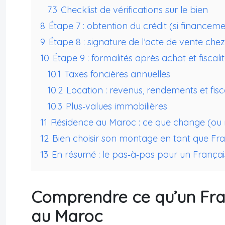
7.3
Checklist de vérifications sur le bien
8
Étape 7 : obtention du crédit (si financeme
9
Étape 8 : signature de l’acte de vente chez
10
Étape 9 : formalités après achat et fiscal
10.1
Taxes foncières annuelles
10.2
Location : revenus, rendements et fisca
10.3
Plus‑values immobilières
11
Résidence au Maroc : ce que change (ou 
12
Bien choisir son montage en tant que Fra
13
En résumé : le pas‑à‑pas pour un França
Comprendre ce qu’un Fran
au Maroc