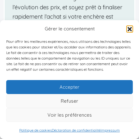
l’évolution des prix, et soyez prêt à finaliser
rapidement l’achat si votre enchère est
retenue, car les délais pour effectuer les
Gérer le consentement
paiements sont souvent stricts.
Pour offrir les meilleures expériences, nous utilisons des technologies telles
que les cookies pour stocker et/ou accéder aux informations des appareils.
Avant toute participation à une vente aux
Le fait de consentir à ces technologies nous permettra de traiter des
données telles que le comportement de navigation ou les ID uniques sur ce
enchères immobilière au Maroc, il est impératif :
site. Le fait de ne pas consentir ou de retirer son consentement peut avoir
un effet négatif sur certaines caractéristiques et fonctions.
De consulter attentivement toutes les
Accepter
informations disponibles,
De préparer son dossier administratif,
Refuser
D’avoir évalué précisément ses capacités
Voir les préférences
financières,
Politique de cookies
Déclaration de confidentialité
Impressum
De comprendre qu’une fois adjugé