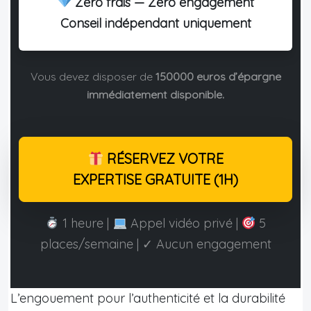
Zéro frais — Zéro engagement
Conseil indépendant uniquement
Vous devez disposer de
150000 euros d’épargne
immédiatement disponible.
RÉSERVEZ VOTRE
EXPERTISE GRATUITE (1H)
1 heure |
Appel vidéo privé |
5
places/semaine | ✓ Aucun engagement
L’engouement pour l’authenticité et la durabilité