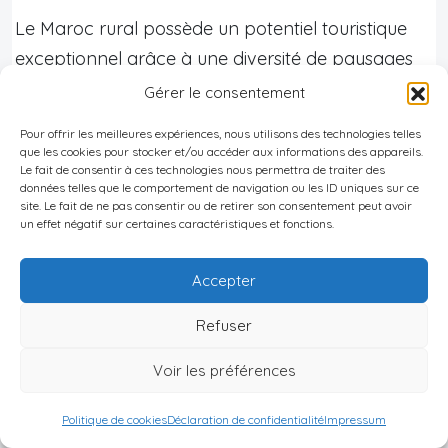
Le Maroc rural possède un potentiel touristique
exceptionnel grâce à une diversité de paysages
remarquables allant des forêts impressionnantes
Gérer le consentement
aux côtes atlantiques et méditerranéennes, en
Pour offrir les meilleures expériences, nous utilisons des technologies telles
passant par les dunes de sable, montagnes,
que les cookies pour stocker et/ou accéder aux informations des appareils.
Le fait de consentir à ces technologies nous permettra de traiter des
vallées et cours d’eau. Cette richesse naturelle
données telles que le comportement de navigation ou les ID uniques sur ce
constitue un atout majeur pour développer une
site. Le fait de ne pas consentir ou de retirer son consentement peut avoir
un effet négatif sur certaines caractéristiques et fonctions.
offre touristique alternative au tourisme de masse.
Caractéristiques uniques des régions
Accepter
rurales marocaines
Refuser
Des paysages variés s’étendant des
Voir les préférences
montagnes du Rif aux oasis du Sahara
Politique de cookies
Déclaration de confidentialité
Impressum
Des villages berbères authentiques