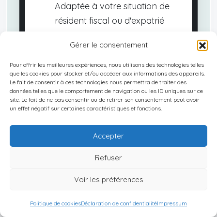
Adaptée à votre situation de
résident fiscal ou d'expatrié
Offres exclusives de réseau —
Gérer le consentement
Accès direct aux meilleures
Pour offrir les meilleures expériences, nous utilisons des technologies telles
opportunités
que les cookies pour stocker et/ou accéder aux informations des appareils.
Le fait de consentir à ces technologies nous permettra de traiter des
données telles que le comportement de navigation ou les ID uniques sur ce
Roadmap d'action clé en main
site. Le fait de ne pas consentir ou de retirer son consentement peut avoir
— Dossier, mode financement,
un effet négatif sur certaines caractéristiques et fonctions.
gestion
Accepter
Refuser
Pourquoi maintenant ?
Voir les préférences
Les meilleures deals disparaissent
Politique de cookies
Déclaration de confidentialité
Impressum
(3-6 mois)