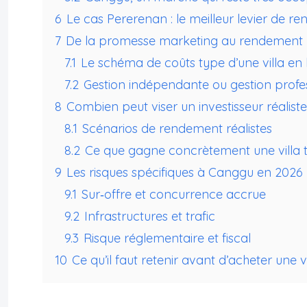
6
Le cas Pererenan : le meilleur levier de 
7
De la promesse marketing au rendement ne
7.1
Le schéma de coûts type d’une villa en 
7.2
Gestion indépendante ou gestion profes
8
Combien peut viser un investisseur réalis
8.1
Scénarios de rendement réalistes
8.2
Ce que gagne concrètement une villa
9
Les risques spécifiques à Canggu en 2026
9.1
Sur‑offre et concurrence accrue
9.2
Infrastructures et trafic
9.3
Risque réglementaire et fiscal
10
Ce qu’il faut retenir avant d’acheter une 