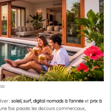
ias
êver :
soleil, surf, digital nomads à l’année
et
prix à
 une fois passés les discours commerciaux,