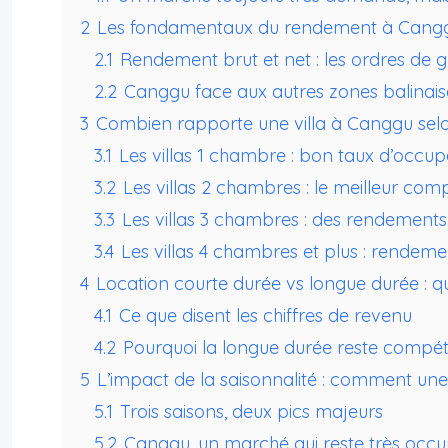
2
Les fondamentaux du rendement à Canggu
2.1
Rendement brut et net : les ordres de 
2.2
Canggu face aux autres zones balinais
3
Combien rapporte une villa à Canggu selon
3.1
Les villas 1 chambre : bon taux d’occupat
3.2
Les villas 2 chambres : le meilleur co
3.3
Les villas 3 chambres : des rendements
3.4
Les villas 4 chambres et plus : rendemen
4
Location courte durée vs longue durée : 
4.1
Ce que disent les chiffres de revenu
4.2
Pourquoi la longue durée reste compéti
5
L’impact de la saisonnalité : comment un
5.1
Trois saisons, deux pics majeurs
5.2
Canggu, un marché qui reste très occ