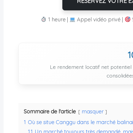
RÉSERVEZ VOTRE EX
1 heure |
Appel vidéo privé |
1
Le rendement locatif net potentiel
consolidée
Sommaire de l'article
masquer
1
Où se situe Canggu dans le marché balina
1.1
Un marché toujours très demandé, mais 