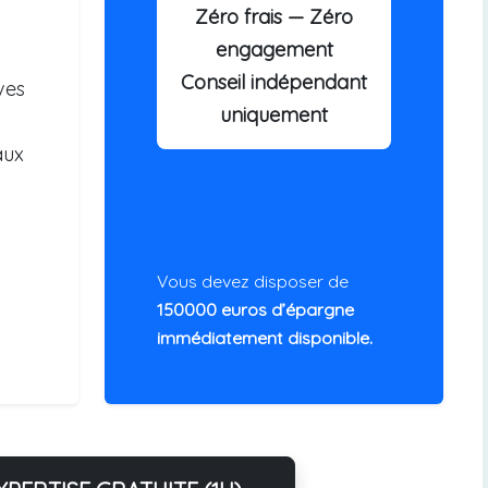
Zéro frais — Zéro
engagement
Conseil indépendant
ves
uniquement
aux
Vous devez disposer de
150000 euros d’épargne
immédiatement disponible.