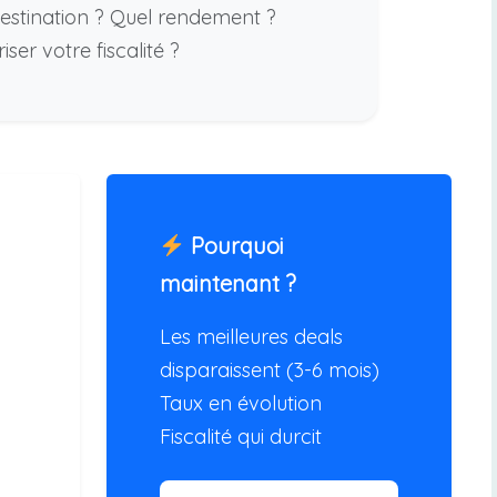
stination ? Quel rendement ?
er votre fiscalité ?
Pourquoi
maintenant ?
Les meilleures deals
disparaissent (3-6 mois)
Taux en évolution
Fiscalité qui durcit