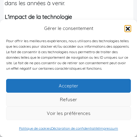
dans les années à venir.
L’impact de la technologie
Gérer le consentement
L’évolution technologique continue de
transformer le marché immobilier de Bali.
Pour offrir les meilleures expériences, nous utilisons des technologies telles
que les cookies pour stocker et/ou accéder aux informations des appareils.
L’utilisation croissante de la réalité virtuelle pour
Le fait de consentir à ces technologies nous permettra de traiter des
les visites de propriétés, les systèmes de gestion
données telles que le comportement de navigation ou les ID uniques sur ce
site. Le fait de ne pas consentir ou de retirer son consentement peut avoir
automatisée pour les locations de vacances, et
un effet négatif sur certaines caractéristiques et fonctions.
l’intégration de la domotique dans les villas de
luxe sont autant de tendances qui façonnent
Accepter
l’avenir du secteur. Les investisseurs qui adoptent
Refuser
ces innovations peuvent améliorer l’attractivité de
leurs biens et optimiser leur gestion.
Voir les préférences
Le développement des infrastructures
Politique de cookies
Déclaration de confidentialité
Impressum