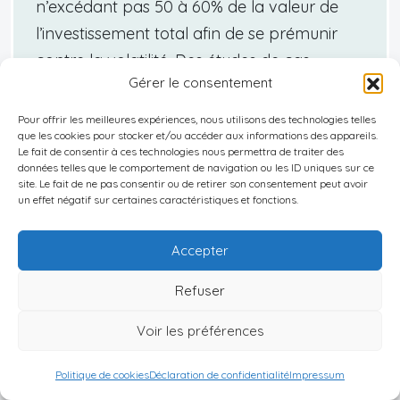
n’excédant pas 50 à 60% de la valeur de
l’investissement total afin de se prémunir
contre la volatilité. Des études de cas
Gérer le consentement
montrant comment des projets hôteliers
ont doublé de valeur en cinq ans grâce à
Pour offrir les meilleures expériences, nous utilisons des technologies telles
que les cookies pour stocker et/ou accéder aux informations des appareils.
un financement soigneusement structuré
Le fait de consentir à ces technologies nous permettra de traiter des
illustrent le potentiel de cet effet.
données telles que le comportement de navigation ou les ID uniques sur ce
site. Le fait de ne pas consentir ou de retirer son consentement peut avoir
Cependant, il est essentiel d’éviter des
un effet négatif sur certaines caractéristiques et fonctions.
erreurs courantes, telles que méconnaître
les régulations sur la propriété étrangère ou
Accepter
sous-estimer les coûts imprévus. Connaître
Refuser
le contexte économique et juridique de
l’Indonésie est fondamental pour éviter les
Voir les préférences
pièges, tout comme planifier à long terme
Politique de cookies
Déclaration de confidentialité
Impressum
avec l’aide de conseillers financiers