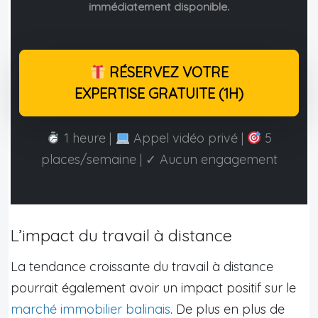
immédiatement disponible.
RÉSERVEZ VOTRE
EXPERTISE GRATUITE (1H)
1 heure |
Appel vidéo privé |
5
places/semaine | ✓ Aucun engagement
L’impact du travail à distance
La tendance croissante du travail à distance
pourrait également avoir un impact positif sur le
marché immobilier balinais
. De plus en plus de