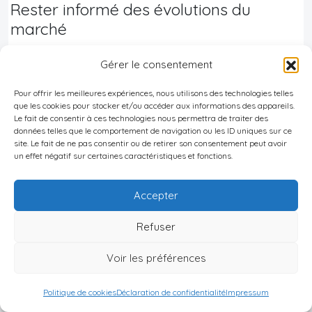
Rester informé des évolutions du
marché
Le
marché immobilier balinais
évolue rapidement.
Gérer le consentement
Restez informé des tendances, des nouveaux
Pour offrir les meilleures expériences, nous utilisons des technologies telles
projets de développement et des changements
que les cookies pour stocker et/ou accéder aux informations des appareils.
Le fait de consentir à ces technologies nous permettra de traiter des
réglementaires qui pourraient affecter votre
données telles que le comportement de navigation ou les ID uniques sur ce
investissement.
Suivez les publications spécialisées
site. Le fait de ne pas consentir ou de retirer son consentement peut avoir
un effet négatif sur certaines caractéristiques et fonctions.
et n’hésitez pas à consulter des experts locaux
pour bénéficier des meilleures opportunités
.
Accepter
Refuser
Bon à savoir
:
Investir judicieusement à Bali nécessite une
Voir les préférences
bonne compréhension du marché local,
Politique de cookies
Déclaration de confidentialité
Impressum
des spécificités juridiques et des tendances