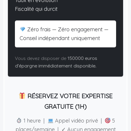
Taux en évolution
Fiscalité qui durcit
Zéro frais — Zéro engagement —
Conseil indépendant uniquement
Vous devez disposer de
150000 euros
d’épargne immédiatement disponible.
RÉSERVEZ VOTRE EXPERTISE
GRATUITE (1H)
1 heure |
Appel vidéo privé |
5
places/semaine | ✓ Aucun engagement