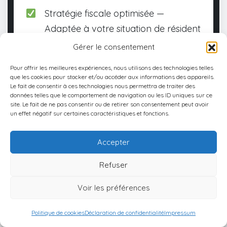
Stratégie fiscale optimisée —
Adaptée à votre situation de résident
fiscal ou d'expatrié
Gérer le consentement
Offres exclusives de réseau — Accès
Pour offrir les meilleures expériences, nous utilisons des technologies telles
que les cookies pour stocker et/ou accéder aux informations des appareils.
direct aux meilleures opportunités
Le fait de consentir à ces technologies nous permettra de traiter des
données telles que le comportement de navigation ou les ID uniques sur ce
Roadmap d'action clé en main —
site. Le fait de ne pas consentir ou de retirer son consentement peut avoir
un effet négatif sur certaines caractéristiques et fonctions.
Dossier, mode financement, gestion
Accepter
Refuser
Pourquoi maintenant ?
Voir les préférences
Les meilleures deals disparaissent (3-6
mois)
Politique de cookies
Déclaration de confidentialité
Impressum