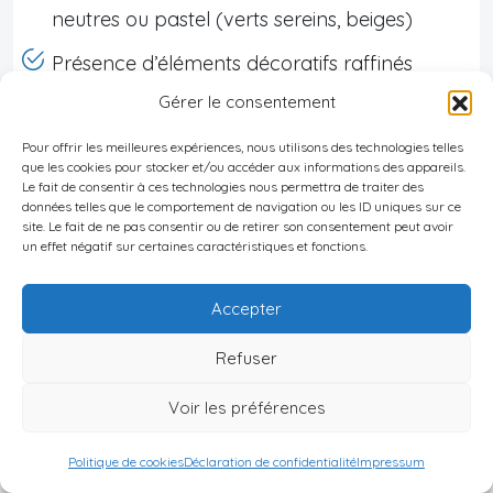
neutres ou pastel (verts sereins, beiges)
Présence d’éléments décoratifs raffinés
apportant élégance sans ostentation
Gérer le consentement
Intégration d’espaces dédiés au bien-être :
Pour offrir les meilleures expériences, nous utilisons des technologies telles
que les cookies pour stocker et/ou accéder aux informations des appareils.
patios privés, salles de méditation ou spa
Le fait de consentir à ces technologies nous permettra de traiter des
données telles que le comportement de navigation ou les ID uniques sur ce
Exemples récents illustrant ce style :
site. Le fait de ne pas consentir ou de retirer son consentement peut avoir
un effet négatif sur certaines caractéristiques et fonctions.
Projet
Localisation
Éléments distinctifs
A
Accepter
Courbes féminines,
Refuser
Maison
tons verts doux,
Seminyak
E
Voir les préférences
Aesthetica
surfaces naturelles
luxueuses
Politique de cookies
Déclaration de confidentialité
Impressum