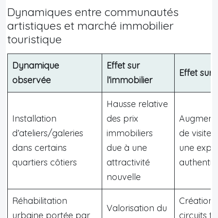
Dynamiques entre communautés
artistiques et marché immobilier
touristique
Dynamique
Effet sur
Effet sur 
observée
l’immobilier
Hausse relative
Installation
des prix
Augmenta
d’ateliers/galeries
immobiliers
de visite
dans certains
due à une
une expé
quartiers côtiers
attractivité
authentiq
nouvelle
Réhabilitation
Création
Valorisation du
urbaine portée par
circuits t