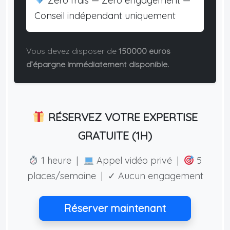
Zéro frais — Zéro engagement —
Conseil indépendant uniquement
Vous devez disposer de
150000 euros
d’épargne immédiatement disponible.
RÉSERVEZ VOTRE EXPERTISE
GRATUITE (1H)
1 heure |
Appel vidéo privé |
5
places/semaine | ✓ Aucun engagement
Réserver maintenant