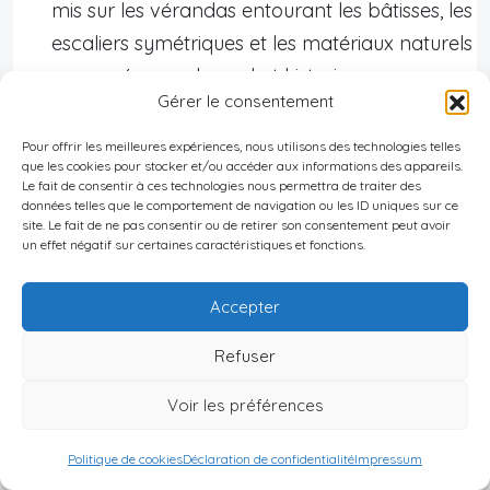
mis sur les vérandas entourant les bâtisses, les
escaliers symétriques et les matériaux naturels
pour préserver le cachet historique.
Gérer le consentement
Ajout d’espaces contemporains adaptés aux
Pour offrir les meilleures expériences, nous utilisons des technologies telles
besoins artistiques tout en respectant la
que les cookies pour stocker et/ou accéder aux informations des appareils.
silhouette originelle.
Le fait de consentir à ces technologies nous permettra de traiter des
données telles que le comportement de navigation ou les ID uniques sur ce
site. Le fait de ne pas consentir ou de retirer son consentement peut avoir
Exemples emblématiques
un effet négatif sur certaines caractéristiques et fonctions.
Artistes/Collectifs
Accepter
Ferme/lieu
Transformation
accueillis
Refuser
Rénovation
Voir les préférences
complète du
village créole ;
Politique de cookies
Déclaration de confidentialité
Impressum
kiosques