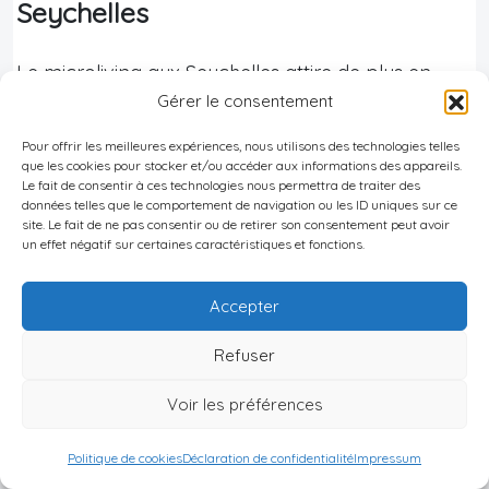
Seychelles
Le microliving aux Seychelles attire de plus en
Gérer le consentement
plus d’investisseurs en raison de plusieurs
arguments économiques, sociaux et
Pour offrir les meilleures expériences, nous utilisons des technologies telles
que les cookies pour stocker et/ou accéder aux informations des appareils.
environnementaux.
Le fait de consentir à ces technologies nous permettra de traiter des
données telles que le comportement de navigation ou les ID uniques sur ce
Principaux atouts économiques :
site. Le fait de ne pas consentir ou de retirer son consentement peut avoir
un effet négatif sur certaines caractéristiques et fonctions.
Croissance soutenue du secteur immobilier,
Accepter
notamment grâce au dynamisme touristique
qui garantit un taux d’occupation élevé toute
Refuser
l’année.
Voir les préférences
Rentabilité intéressante des biens locatifs,
renforcée par la gestion intégrée offerte dans
Politique de cookies
Déclaration de confidentialité
Impressum
certaines résidences haut de gamme, ce qui