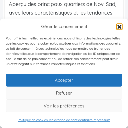
Aperçu des principaux quartiers de Novi Sad,
avec leurs caractéristiques et les tendances
du marché immobilier.
Gérer le consentement
Pour offrir les meilleures expériences, nous utilisons des technologies telles
Stari Grad (Centre historique)
que les cookies pour stocker et/ou accéder aux informations des appareils.
Le fait de consentir à ces technologies nous permettra de traiter des
Charme authentique, proximité du Danube
données telles que le comportement de navigation ou les ID uniques sur ce
et de la forteresse de Petrovaradin. Prix
site. Le fait de ne pas consentir ou de retirer son consentement peut avoir
pouvant atteindre 3 000–4 000 €/m² dans
un effet négatif sur certaines caractéristiques et fonctions.
le neuf.
Accepter
Refuser
Liman
Voir les préférences
Zone riveraine appréciée pour son cadre
vert et son excellente accessibilité.
Politique de cookies
Déclaration de confidentialité
Impressum