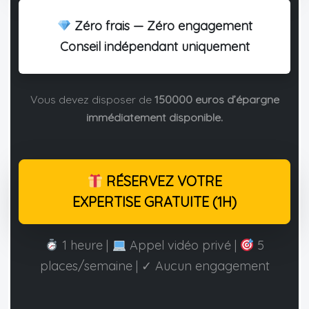
Zéro frais — Zéro engagement
Conseil indépendant uniquement
Vous devez disposer de
150000 euros d’épargne
immédiatement disponible.
RÉSERVEZ VOTRE
EXPERTISE GRATUITE (1H)
1 heure |
Appel vidéo privé |
5
places/semaine | ✓ Aucun engagement