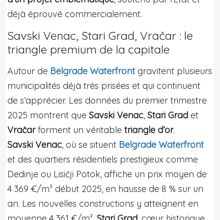
déjà éprouvé commercialement.
Savski Venac, Stari Grad, Vračar : le
triangle premium de la capitale
Autour de
Belgrade Waterfront
gravitent plusieurs
municipalités déjà très prisées et qui continuent
de s’apprécier. Les données du premier trimestre
2025 montrent que
Savski Venac
,
Stari Grad
et
Vračar
forment un véritable
triangle d’or
.
Savski Venac
, où se situent
Belgrade Waterfront
et des quartiers résidentiels prestigieux comme
Dedinje ou Lisičji Potok, affiche un prix moyen de
4 369 €/m² début 2025, en hausse de 8 % sur un
an. Les nouvelles constructions y atteignent en
moyenne 4 361 €/m².
Stari Grad
, cœur historique