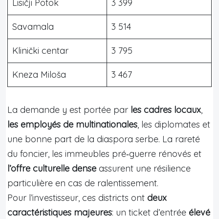
Lisičji Potok
3 399
Savamala
3 514
Klinički centar
3 795
Kneza Miloša
3 467
La demande y est portée par
les cadres locaux
,
les employés de multinationales
, les diplomates et
une bonne part de la diaspora serbe. La rareté
du foncier, les immeubles pré‑guerre rénovés et
l’offre culturelle dense
assurent une résilience
particulière en cas de ralentissement.
Pour l’investisseur, ces districts ont
deux
caractéristiques majeures
: un ticket d’entrée
élevé