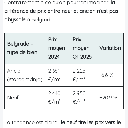
Contrairement à ce qu’on pourrait imaginer,
la
différence de prix entre neuf et ancien n’est pas
abyssale
à Belgrade :
Prix
Prix
Belgrade –
moyen
moyen
Variation
type de bien
2024
Q1 2025
Ancien
2 381
2 225
-6,6 %
(starogradnja)
€/m²
€/m²
2 440
2 950
Neuf
+20,9 %
€/m²
€/m²
La tendance est claire :
le neuf tire les prix vers le