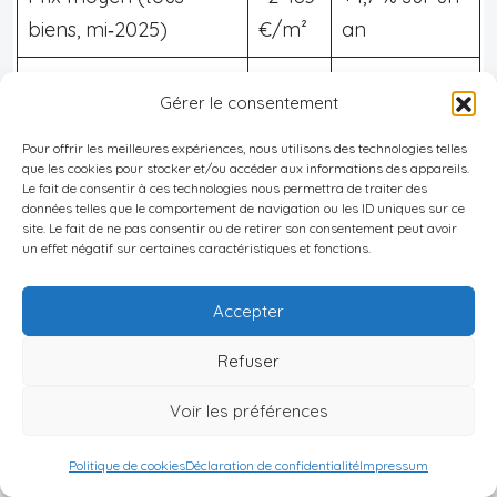
biens, mi‑2025)
€/m²
an
Médiane neuf (Q3
1 960
+17,37 % sur
Gérer le consentement
2024)
€/m²
un an
Pour offrir les meilleures expériences, nous utilisons des technologies telles
Médiane ancien (Q3
2 000
+8,70 % sur
que les cookies pour stocker et/ou accéder aux informations des appareils.
Le fait de consentir à ces technologies nous permettra de traiter des
2024)
€/m²
un an
données telles que le comportement de navigation ou les ID uniques sur ce
site. Le fait de ne pas consentir ou de retirer son consentement peut avoir
un effet négatif sur certaines caractéristiques et fonctions.
Prix moyen global
~2 000
+13,8 % sur un
(juillet, maisons +
€/m²
an
Accepter
appart.)
Refuser
La ville affiche donc une
hausse beaucoup plus
Voir les préférences
vive que Belgrade
sur le segment neuf, preuve
Politique de cookies
Déclaration de confidentialité
Impressum
d’un marché en phase d rattrapage et d’un fort