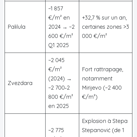
~1 857
€/m² en
+32,7 % sur un an,
Palilula
2024 → ~2
certaines zones >3
600 €/m²
000 €/m²
Q1 2025
~2 045
€/m²
Fort rattrapage,
(2024) →
notamment
Zvezdara
~2 700‑2
Mirijevo (~2 400
800 €/m²
€/m²)
en 2025
Explosion à Stepa
~2 775
Stepanović (de 1