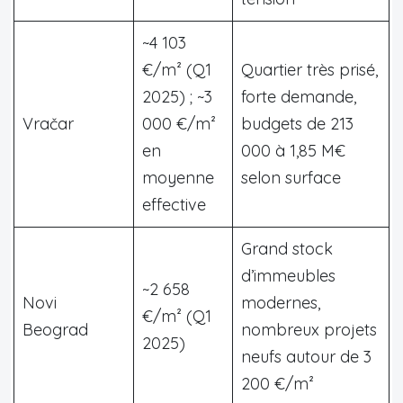
~4 103
€/m² (Q1
Quartier très prisé,
2025) ; ~3
forte demande,
Vračar
000 €/m²
budgets de 213
en
000 à 1,85 M€
moyenne
selon surface
effective
Grand stock
d’immeubles
~2 658
Novi
modernes,
€/m² (Q1
Beograd
nombreux projets
2025)
neufs autour de 3
200 €/m²