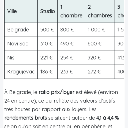
1
2
3
Ville
Studio
chambre
chambres
cha
Belgrade
500 €
800 €
1 000 €
1 50
Novi Sad
310 €
490 €
600 €
900
Niš
221 €
254 €
320 €
413 
Kragujevac
186 €
233 €
272 €
400
À Belgrade, le
ratio prix/loyer
est élevé (environ
24 en centre), ce qui reflète des valeurs d’actifs
très hautes par rapport aux loyers. Les
rendements bruts
se situent autour de
4,1 à 4,4 %
selon qu’on soit en centre ou en périphérie, et