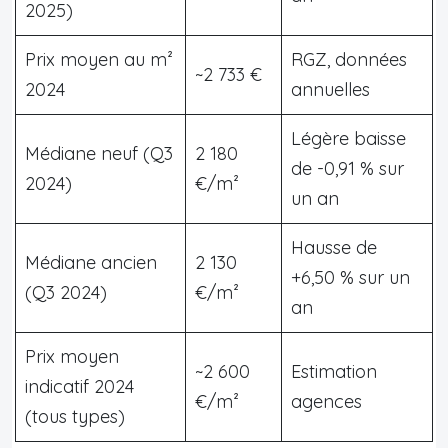
2025)
Prix moyen au m²
RGZ, données
~2 733 €
2024
annuelles
Légère baisse
Médiane neuf (Q3
2 180
de -0,91 % sur
2024)
€/m²
un an
Hausse de
Médiane ancien
2 130
+6,50 % sur un
(Q3 2024)
€/m²
an
Prix moyen
~2 600
Estimation
indicatif 2024
€/m²
agences
(tous types)