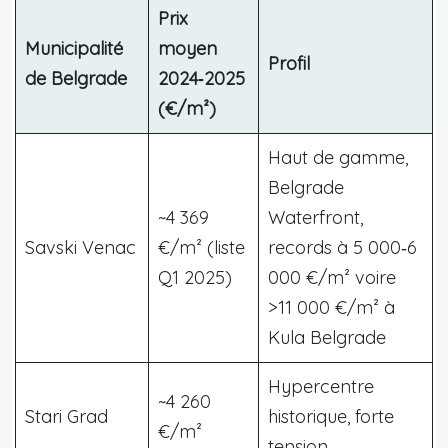
Prix
Municipalité
moyen
Profil
de Belgrade
2024‑2025
(€/m²)
Haut de gamme,
Belgrade
~4 369
Waterfront,
Savski Venac
€/m² (liste
records à 5 000‑6
Q1 2025)
000 €/m² voire
>11 000 €/m² à
Kula Belgrade
Hypercentre
~4 260
Stari Grad
historique, forte
€/m²
tension