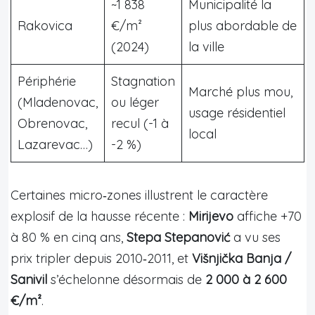
~1 838
Municipalité la
Rakovica
€/m²
plus abordable de
(2024)
la ville
Périphérie
Stagnation
Marché plus mou,
(Mladenovac,
ou léger
usage résidentiel
Obrenovac,
recul (-1 à
local
Lazarevac…)
-2 %)
Certaines micro‑zones illustrent le caractère
explosif de la hausse récente :
Mirijevo
affiche +70
à 80 % en cinq ans,
Stepa Stepanović
a vu ses
prix tripler depuis 2010‑2011, et
Višnjička Banja /
Sanivil
s’échelonne désormais de
2 000 à 2 600
€/m²
.