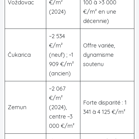
Voždovac
€/m²
100 à >3 000
(2024)
€/m² en une
décennie)
~2 534
€/m²
Offre variée,
Čukarica
(neuf) ; ~1
dynamisme
909 €/m²
soutenu
(ancien)
~2 067
€/m²
Forte disparité : 1
Zemun
(2024),
341 à 4 125 €/m²
centre ~3
000 €/m²