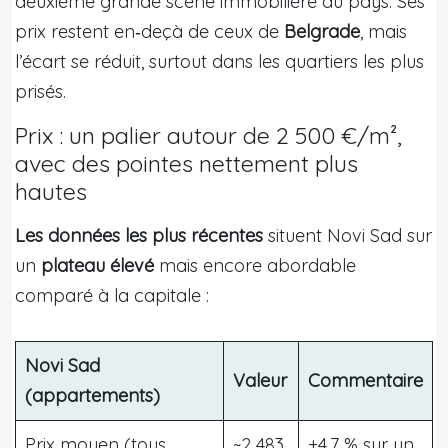
deuxième grande scène immobilière du pays. Ses
prix restent en‑deçà de ceux de
Belgrade
, mais
l’écart se réduit, surtout dans les quartiers les plus
prisés.
Prix : un palier autour de 2 500 €/m²,
avec des pointes nettement plus
hautes
Les données les plus récentes
situent Novi Sad sur
un
plateau élevé
mais encore abordable
comparé à la capitale :
Novi Sad
Valeur
Commentaire
(appartements)
Prix moyen (tous
~2 483
+4,7 % sur un