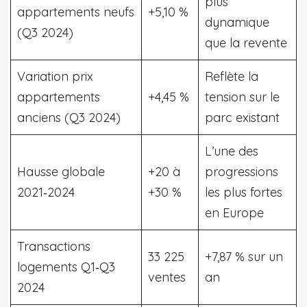
plus
appartements neufs
+5,10 %
dynamique
(Q3 2024)
que la revente
Variation prix
Reflète la
appartements
+4,45 %
tension sur le
anciens (Q3 2024)
parc existant
L’une des
Hausse globale
+20 à
progressions
2021‑2024
+30 %
les plus fortes
en Europe
Transactions
33 225
+7,87 % sur un
logements Q1‑Q3
ventes
an
2024