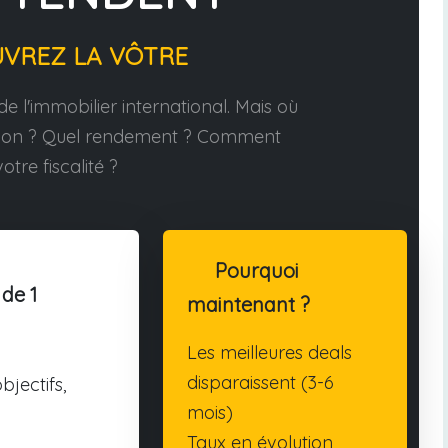
UVREZ LA VÔTRE
e l'immobilier international. Mais où
tion ? Quel rendement ? Comment
otre fiscalité ?
Pourquoi
 de 1
maintenant ?
Les meilleures deals
disparaissent (3-6
bjectifs,
mois)
Taux en évolution