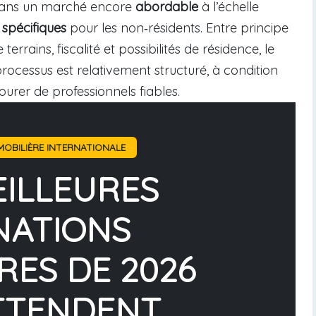
er dans un marché encore
abordable
à l’échelle
 spécifiques
pour les non‑résidents. Entre principe
terrains, fiscalité et possibilités de résidence, le
rocessus est relativement structuré, à condition
rer de professionnels fiables.
OBILIÈRE INTERNATIONALE
EILLEURES
NATIONS
RES DE 2026
TTENDENT