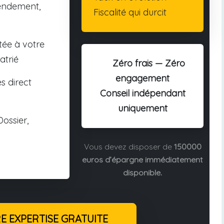
endement,
Fiscalité qui durcit
tée à votre
atrié
Zéro frais — Zéro
engagement
s direct
Conseil indépendant
uniquement
ossier,
Vous devez disposer de
150000
euros d’épargne immédiatement
disponible.
 EXPERTISE GRATUITE