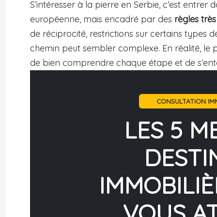
S’intéresser à la pierre en Serbie, c’est entr
européenne, mais encadré par des
règles très
de réciprocité, restrictions sur certains types de 
chemin peut sembler complexe. En réalité, le p
de bien comprendre chaque étape et de s’entou
CONSULTATION IMM
LES 5 M
DESTI
IMMOBILIÈ
VOUS A