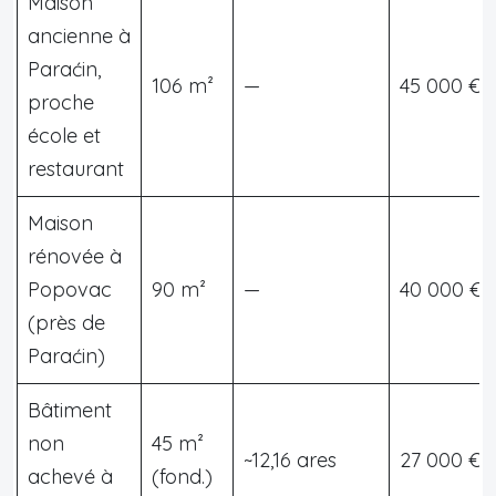
Maison
ancienne à
Paraćin,
106 m²
—
45 000 €
proche
école et
restaurant
Maison
rénovée à
Popovac
90 m²
—
40 000 €
(près de
Paraćin)
Bâtiment
non
45 m²
~12,16 ares
27 000 €
achevé à
(fond.)