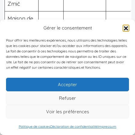
Zmič
Maison de
week‑end
55 m²
~7,19 ares
65 000 €
Gérer le consentement
légalisée
Pour offrir les meilleures expériences, nous utilisons des technologies telles
que les cookies pour stocker et/ou accéder aux informations des appareils.
Grande
Le fait de consentir à ces technologies nous permettra de traiter des
données telles que le comportement de navigation ou les ID uniques sur ce
maison
site. Le fait de ne pas consentir ou de retirer son consentement peut avoir
un effet négatif sur certaines caractéristiques et fonctions.
familiale à
Plana
240 m²
~6,72 ares
54 000 €
Accepter
(commune
de
Refuser
Paraćin)
Voir les préférences
Maison à
Politique de cookies
Déclaration de confidentialité
Impressum
deux