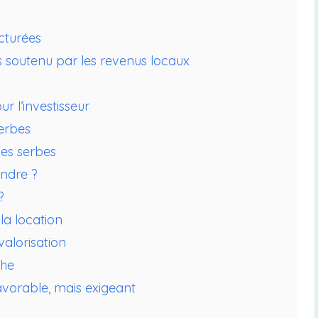
ucturées
 soutenu par les revenus locaux
ur l’investisseur
erbes
les serbes
endre ?
?
la location
 valorisation
che
vorable, mais exigeant