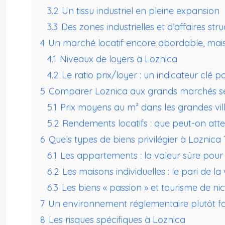
3.2
Un tissu industriel en pleine expansion
3.3
Des zones industrielles et d’affaires str
4
Un marché locatif encore abordable, mais
4.1
Niveaux de loyers à Loznica
4.2
Le ratio prix/loyer : un indicateur clé po
5
Comparer Loznica aux grands marchés s
5.1
Prix moyens au m² dans les grandes vil
5.2
Rendements locatifs : que peut-on att
6
Quels types de biens privilégier à Loznica 
6.1
Les appartements : la valeur sûre pour 
6.2
Les maisons individuelles : le pari de la
6.3
Les biens « passion » et tourisme de ni
7
Un environnement réglementaire plutôt fa
8
Les risques spécifiques à Loznica