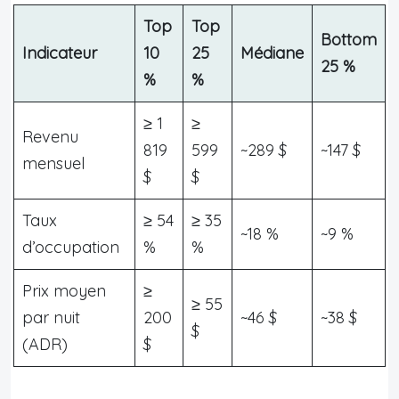
Top
Top
Bottom
Indicateur
10
25
Médiane
25 %
%
%
≥ 1
≥
Revenu
819
599
~289 $
~147 $
mensuel
$
$
Taux
≥ 54
≥ 35
~18 %
~9 %
d’occupation
%
%
Prix moyen
≥
≥ 55
par nuit
200
~46 $
~38 $
$
(ADR)
$