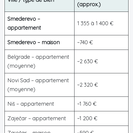
(approx.)
Smederevo –
1 355 à 1 400 €
appartement
Smederevo – maison
~740 €
Belgrade – appartement
~2 630 €
(moyenne)
Novi Sad – appartement
~2 320 €
(moyenne)
Niš – appartement
~1 760 €
Zaječar – appartement
~1 200 €
Zaječar – maison
~590 €