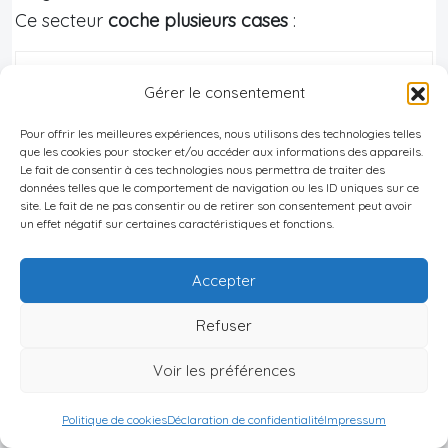
Ce secteur
coche plusieurs cases
:
Atouts de l’immobilier en centre-
Gérer le consentement
ville
Pour offrir les meilleures expériences, nous utilisons des technologies telles
que les cookies pour stocker et/ou accéder aux informations des appareils.
Principaux avantages liés à l’investissement
Le fait de consentir à ces technologies nous permettra de traiter des
données telles que le comportement de navigation ou les ID uniques sur ce
dans un bien situé au cœur de la ville, basés
site. Le fait de ne pas consentir ou de retirer son consentement peut avoir
sur la dynamique du marché.
un effet négatif sur certaines caractéristiques et fonctions.
Accepter
Liquidité
Revente plus facile qu’en périphérie
Refuser
lointaine, grâce à une attractivité constante.
Voir les préférences
Politique de cookies
Déclaration de confidentialité
Impressum