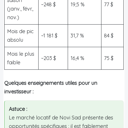
saison
~248 $
19,5 %
77 $
(janv., févr.,
nov.)
Mois de pic
~1 181 $
31,7 %
84 $
absolu
Mois le plus
~203 $
16,4 %
75 $
faible
Quelques enseignements utiles pour un
investisseur :
Astuce :
Le marché locatif de Novi Sad présente des
opportunités spécifiques : il est faiblement