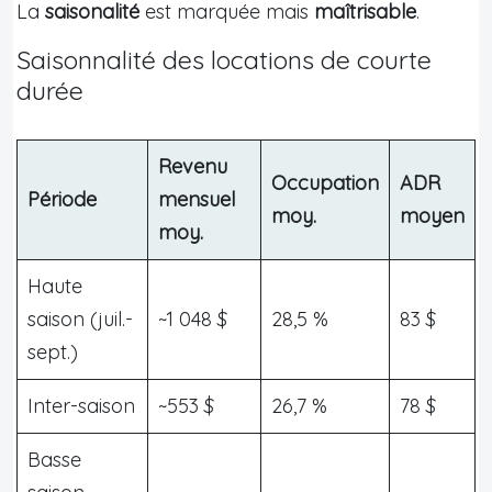
La
saisonalité
est marquée mais
maîtrisable
.
Saisonnalité des locations de courte
durée
Revenu
Occupation
ADR
Période
mensuel
moy.
moyen
moy.
Haute
saison (juil.-
~1 048 $
28,5 %
83 $
sept.)
Inter-saison
~553 $
26,7 %
78 $
Basse