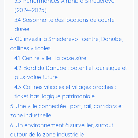
3.3
Performances Airbnb à Smederevo
(2024–2025)
3.4
Saisonnalité des locations de courte
durée
4
Où investir à Smederevo : centre, Danube,
collines viticoles
4.1
Centre-ville : la base sûre
4.2
Bord du Danube : potentiel touristique et
plus-value future
4.3
Collines viticoles et villages proches :
ticket bas, logique patrimoniale
5
Une ville connectée : port, rail, corridors et
zone industrielle
6
Un environnement à surveiller, surtout
autour de la zone industrielle