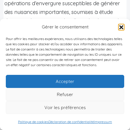
opérations d’envergure susceptibles de générer
des nuisances importantes, soumises à étude
d’impact plus ou moins détaillée selon le type de
Gérer le consentement
projet.
– Un
certificat de non-existence de vestiges
Pour offrir les meilleures expériences, nous utilisons des technologies telles
que les cookies pour stocker et/ou accéder aux informations des appareils.
archéologiques (CIRA)
dès qu’il y a décapage de
Le fait de consentir à ces technologies nous permettra de traiter des
sols vierges, même pour une simple extension. Ce
données telles que le comportement de navigation ou les ID uniques sur ce
site. Le fait de ne pas consentir ou de retirer son consentement peut avoir
certificat, délivré par le ministère de la Culture,
un effet négatif sur certaines caractéristiques et fonctions.
atteste qu’
aucun vestige n’a été trouvé
ou, le cas
échéant, délimite des zones à protéger. S’il est
Accepter
ultérieurement découvert des artefacts pendant
Refuser
les travaux, le chantier doit s’arrêter
immédiatement et le ministère être averti, sous
Voir les préférences
peine de sanctions civiles et pénales.
Politique de cookies
Déclaration de confidentialité
Impressum
– Une
licence d’exploitation
, si la destination du