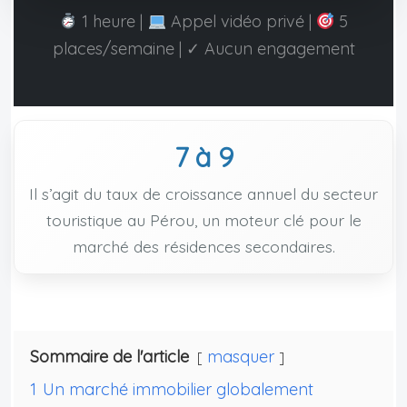
1 heure |
Appel vidéo privé |
5
places/semaine | ✓ Aucun engagement
7 à 9
Il s’agit du taux de croissance annuel du secteur
touristique au Pérou, un moteur clé pour le
marché des résidences secondaires.
Sommaire de l'article
masquer
1
Un marché immobilier globalement