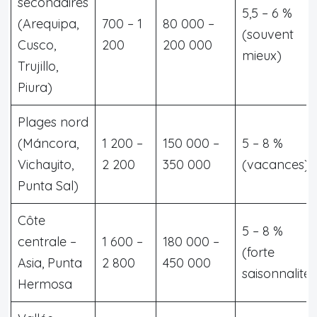
secondaires
5,5 – 6 %
(Arequipa,
700 – 1
80 000 –
(souvent
Cusco,
200
200 000
mieux)
Trujillo,
Piura)
Plages nord
(Máncora,
1 200 –
150 000 –
5 – 8 %
Vichayito,
2 200
350 000
(vacances)
Punta Sal)
Côte
5 – 8 %
centrale –
1 600 –
180 000 –
(forte
Asia, Punta
2 800
450 000
saisonnalité)
Hermosa