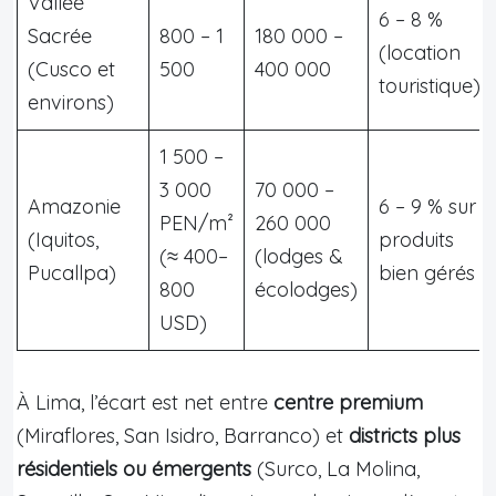
Vallée
6 – 8 %
Sacrée
800 – 1
180 000 –
(location
(Cusco et
500
400 000
touristique)
environs)
1 500 –
3 000
70 000 –
Amazonie
6 – 9 % sur
PEN/m²
260 000
(Iquitos,
produits
(≈ 400–
(lodges &
Pucallpa)
bien gérés
800
écolodges)
USD)
À Lima, l’écart est net entre
centre premium
(Miraflores, San Isidro, Barranco) et
districts plus
résidentiels ou émergents
(Surco, La Molina,