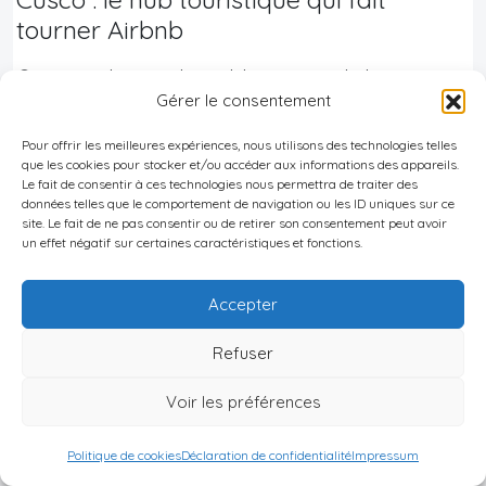
tourner Airbnb
Cusco
est l’exemple emblématique de la
Gérer le consentement
convergence
entre résidence secondaire, location
de vacances et capital touristique. En 2023, près
Pour offrir les meilleures expériences, nous utilisons des technologies telles
que les cookies pour stocker et/ou accéder aux informations des appareils.
de 950 000 visiteurs se sont rendus à Machu
Le fait de consentir à ces technologies nous permettra de traiter des
données telles que le comportement de navigation ou les ID uniques sur ce
Picchu ; en septembre 2024, la ville comptait plus
site. Le fait de ne pas consentir ou de retirer son consentement peut avoir
de 3 300 annonces actives sur Airbnb, avec un
un effet négatif sur certaines caractéristiques et fonctions.
taux d’occupation moyen autour de 52 % et
environ 190 nuits réservées par an pour un bien
Accepter
moyen. Plus de 70 % de cette clientèle est
Refuser
internationale.
Voir les préférences
3.8
Politique de cookies
Déclaration de confidentialité
Impressum