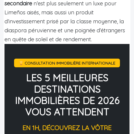
secondaire
n’est plus seulement un luxe pour
Limeños aisés, mais aussi un produit
d’investissement prisé par la classe moyenne, la
diaspora péruvienne et une poignée d’étrangers
en quête de soleil et de rendement.
CONSULTATION IMMOBILIÈRE INTERNATIONALE
LES 5 MEILLEURES
DESTINATIONS
IMMOBILIÈRES DE 2026
VOUS ATTENDENT
EN 1H, DÉCOUVREZ LA VÔTRE