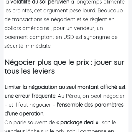
la
volatilité du sol péruvien
a longtemps alimenté
les craintes, cet argument pèse lourd. Beaucoup
de transactions se négocient et se règlent en
dollars américains ; pour un vendeur, un
paiement comptant en USD est synonyme de
sécurité immédiate.
Négocier plus que le prix : jouer sur
tous les leviers
Limiter la négociation au seul montant affiché est
une erreur fréquente.
Au Pérou, on peut négocier
– et il faut négocier –
l’ensemble des paramètres
d’une opération.
On parle souvent de
« package deal »
: soit le
vendeur lâche sur le prix, soit il compense en