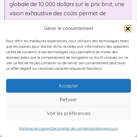
globale de 10 000 dollars sur le prix brut, une
vision exhaustive des coûts permet de
négocier de manière plus fine. Par exemple,
Gérer le consentement
on peut cibler des réductions spécifiques sur
des frais annexes identifiés, comme les frais de
Pour offrir les meilleures expériences, nous utilisons des technologies telles
que les cookies pour stocker et/ou accéder aux informations des appareils.
dossier, les coûts de préparation ou les
Le fait de consentir à ces technologies nous permettra de traiter des
données telles que le comportement de navigation ou les ID uniques sur ce
garanties étendues, pour atteindre un
site. Le fait de ne pas consentir ou de retirer son consentement peut avoir
avantage économique équivalent ou
un effet négatif sur certaines caractéristiques et fonctions.
supérieur, mais de façon plus stratégique et
Accepter
acceptable pour les deux parties.
Refuser
–
5 000 dollars
de remise sur le prix ;
Voir les préférences
– plus une prise en charge par le vendeur de tout
ou partie des
frais de notaire et d’enregistrement
;
Politique de cookies
Déclaration de confidentialité
Impressum
– plus l’inclusion d’un
parking ou d’un débarras
,