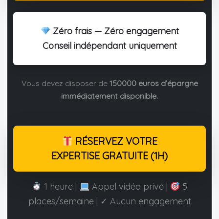
Zéro frais — Zéro engagement
Conseil indépendant uniquement
Vous devez disposer de
150000 euros d’épargne
immédiatement disponible.
RÉSERVEZ VOTRE
EXPERTISE GRATUITE (1H)
1 heure |
Appel vidéo privé |
5
places/semaine | ✓ Aucun engagement