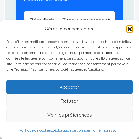
Zéro frais — Zéro engagement
Gérer le consentement
Conseil indépendant
uniquement
Pour offrir les meilleures expériences, nous utilisons des technologies telles
que les cookies pour stocker et/ou accéder aux informations des appareils.
Le fait de consentir à ces technologies nous permettra de traiter des
données telles que le comportement de navigation ou les ID uniques sur ce
Vous devez disposer de
150000 euros
site. Le fait de ne pas consentir ou de retirer son consentement peut avoir
d’épargne immédiatement disponible.
un effet négatif sur certaines caractéristiques et fonctions.
Accepter
Refuser
RÉSERVEZ VOTRE
EXPERTISE GRATUITE (1H)
Voir les préférences
Politique de cookies
Déclaration de confidentialité
Impressum
1 heure |
Appel vidéo privé |
5