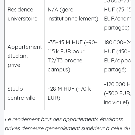
30 000–75 0
Résidence
N/A (géré
HUF (75–150
universitaire
institutionnellement)
EUR/chamb
partagée)
~35–45 M HUF (~90–
180 000–240
Appartement
115 k EUR pour
HUF (450–6
étudiant
T2/T3 proche
EUR/appar
privé
campus)
partagé)
~120 000 HU
Studio
~28 M HUF (~70 k
(~300 EUR/s
centre-ville
EUR)
individuel)
Le rendement brut des appartements étudiants
privés demeure généralement supérieur à celui du