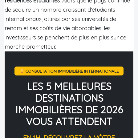
résidences étudiantes
. Alors que le pays continue
de séduire un nombre croissant d’étudiants
internationaux, attirés par ses universités de
renom et ses coûts de vie abordables, les
investisseurs se penchent de plus en plus sur ce
marché prometteur.
CONSULTATION IMMOBILIÈRE INTERNATIONALE
LES 5 MEILLEURES
DESTINATIONS
IMMOBILIÈRES DE 2026
VOUS ATTENDENT
EN 1H, DÉCOUVREZ LA VÔTRE