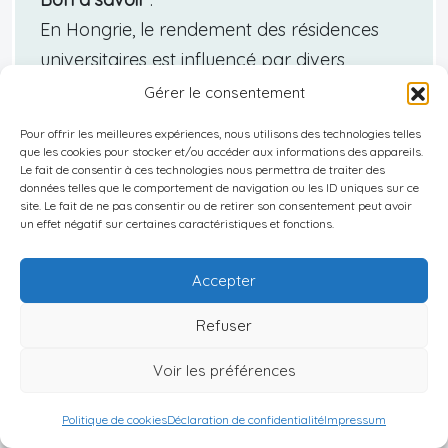
En Hongrie, le rendement des résidences
universitaires est influencé par divers
facteurs, dont le taux d’occupation qui,
Gérer le consentement
selon une étude récente, atteint en
Pour offrir les meilleures expériences, nous utilisons des technologies telles
moyenne 85 % dans les villes universitaires
que les cookies pour stocker et/ou accéder aux informations des appareils.
Le fait de consentir à ces technologies nous permettra de traiter des
comme Budapest et Szeged, témoignant
données telles que le comportement de navigation ou les ID uniques sur ce
site. Le fait de ne pas consentir ou de retirer son consentement peut avoir
d’une demande toujours croissante pour ce
un effet négatif sur certaines caractéristiques et fonctions.
type de logement. Alors que les coûts
d’achat demeurent compétitifs, les revenus
Accepter
locatifs mensuels peuvent représenter
Refuser
jusqu’à 5-7 % du coût initial,
comparativement aux 4-6 % pour d’autres
Voir les préférences
investissements immobiliers comme les
bureaux ou appartements privés. La
Politique de cookies
Déclaration de confidentialité
Impressum