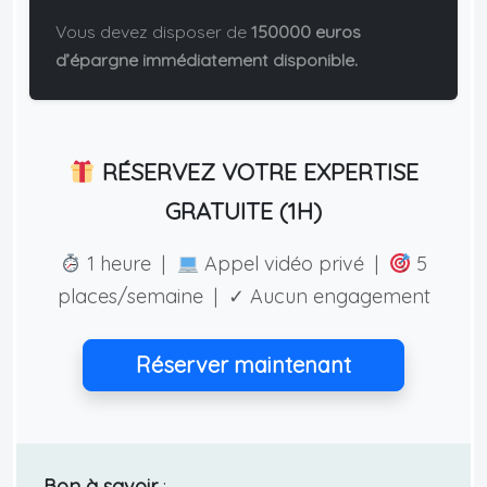
Vous devez disposer de
150000 euros
d’épargne immédiatement disponible.
RÉSERVEZ VOTRE EXPERTISE
GRATUITE (1H)
1 heure |
Appel vidéo privé |
5
places/semaine | ✓ Aucun engagement
Réserver maintenant
Bon à savoir
: