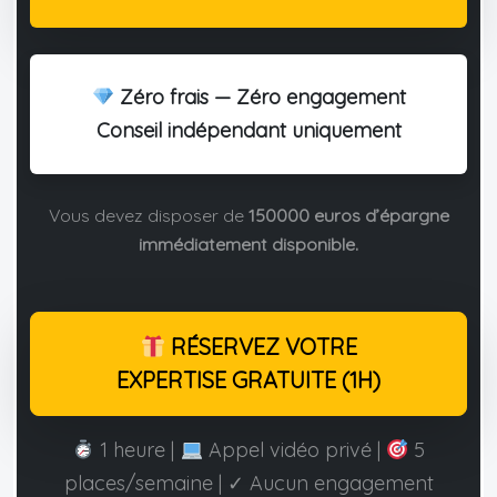
Zéro frais — Zéro engagement
Conseil indépendant uniquement
Vous devez disposer de
150000 euros d’épargne
immédiatement disponible.
RÉSERVEZ VOTRE
EXPERTISE GRATUITE (1H)
1 heure |
Appel vidéo privé |
5
places/semaine | ✓ Aucun engagement