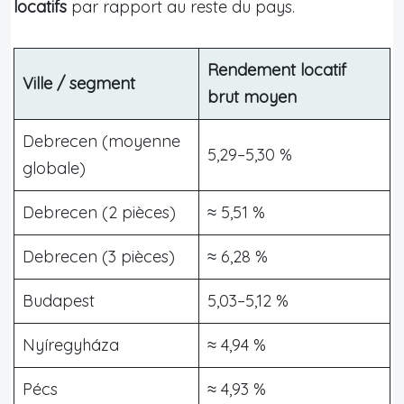
locatifs
par rapport au reste du pays.
Rendement locatif
Ville / segment
brut moyen
Debrecen (moyenne
5,29–5,30 %
globale)
Debrecen (2 pièces)
≈ 5,51 %
Debrecen (3 pièces)
≈ 6,28 %
Budapest
5,03–5,12 %
Nyíregyháza
≈ 4,94 %
Pécs
≈ 4,93 %