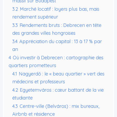
massif sur Budapest
3.2
Marché locatif : loyers plus bas, mais
rendement supérieur
3.3
Rendements bruts : Debrecen en tête
des grandes villes hongroises
3.4
Appréciation du capital : 13 à 17 % par
an
4
Où investir à Debrecen : cartographie des
quartiers prometteurs
4.1
Nagyerdő : le « beau quartier » vert des
médecins et professeurs
4.2
Egyetemváros : cœur battant de la vie
étudiante
4.3
Centre-ville (Belváros) : mix bureaux,
Airbnb et résidence