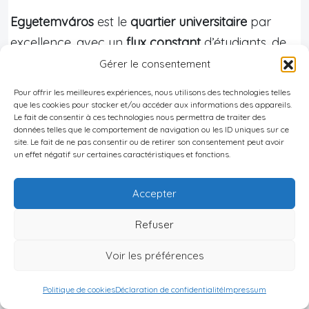
Egyetemváros
est le
quartier universitaire
par
excellence, avec un
flux constant
d’étudiants, de
personnel académique et de jeunes actifs. Les
Gérer le consentement
petites surfaces et les T2/T3 compacts, meublés
Pour offrir les meilleures expériences, nous utilisons des technologies telles
et bien équipés, fonctionnent particulièrement
que les cookies pour stocker et/ou accéder aux informations des appareils.
Le fait de consentir à ces technologies nous permettra de traiter des
bien en
colocation
ou en
location meublée
données telles que le comportement de navigation ou les ID uniques sur ce
site. Le fait de ne pas consentir ou de retirer son consentement peut avoir
classique
.
un effet négatif sur certaines caractéristiques et fonctions.
Bon à savoir :
Accepter
Les loyers au mètre carré sont légèrement
Refuser
supérieurs à la moyenne de la ville,
particulièrement pour les biens situés à moins
Voir les préférences
de 1–1,5 km des principaux sites universitaires
et hospitaliers. Pour un investisseur acceptant
Politique de cookies
Déclaration de confidentialité
Impressum