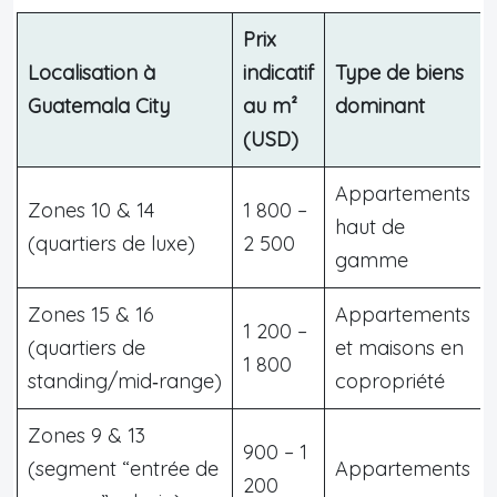
Prix
Localisation à
indicatif
Type de biens
Guatemala City
au m²
dominant
(USD)
Appartements
Zones 10 & 14
1 800 –
haut de
(quartiers de luxe)
2 500
gamme
Zones 15 & 16
Appartements
1 200 –
(quartiers de
et maisons en
1 800
standing/mid‑range)
copropriété
Zones 9 & 13
900 – 1
(segment “entrée de
Appartements
200