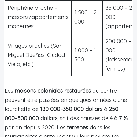
Périphérie proche –
85 000 – 20
1 500 – 2
maisons/appartements
000
000
modernes
(apparteme
200 000 – 3
Villages proches (San
1 000 – 1
000
Miguel Dueñas, Ciudad
500
(lotissement
Vieja, etc.)
fermés)
Les
maisons coloniales restaurées
du centre
peuvent être passées en quelques années d’une
fourchette de
180 000–350 000 dollars
à
250
000–500 000 dollars
, soit des hausses de
4 à 7 %
par an depuis 2020. Les
terrenes
dans les
municipalités alentour ont vu leur prix croître