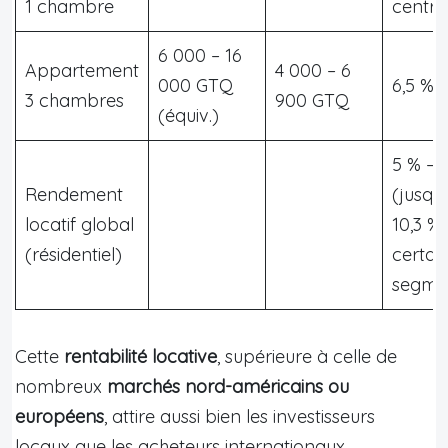
1 chambre
centre
6 000 – 16
Appartement
4 000 – 6
000 GTQ
6,5 % 
3 chambres
900 GTQ
(équiv.)
5 % – 
Rendement
(jusqu
locatif global
10,3 % 
(résidentiel)
certai
segme
Cette
rentabilité locative
, supérieure à celle de
nombreux
marchés nord-américains ou
européens
, attire aussi bien les investisseurs
locaux que les acheteurs internationaux,