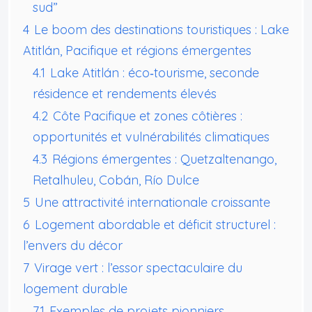
sud”
4
Le boom des destinations touristiques : Lake
Atitlán, Pacifique et régions émergentes
4.1
Lake Atitlán : éco‑tourisme, seconde
résidence et rendements élevés
4.2
Côte Pacifique et zones côtières :
opportunités et vulnérabilités climatiques
4.3
Régions émergentes : Quetzaltenango,
Retalhuleu, Cobán, Río Dulce
5
Une attractivité internationale croissante
6
Logement abordable et déficit structurel :
l’envers du décor
7
Virage vert : l’essor spectaculaire du
logement durable
7.1
Exemples de projets pionniers