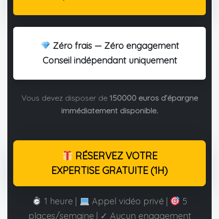
Zéro frais — Zéro engagement
Conseil indépendant uniquement
Vous devez disposer de
150000 euros d’épargne
immédiatement disponible.
RÉSERVEZ VOTRE
EXPERTISE GRATUITE (1H)
1 heure |
Appel vidéo privé |
5
places/semaine | ✓ Aucun engagement