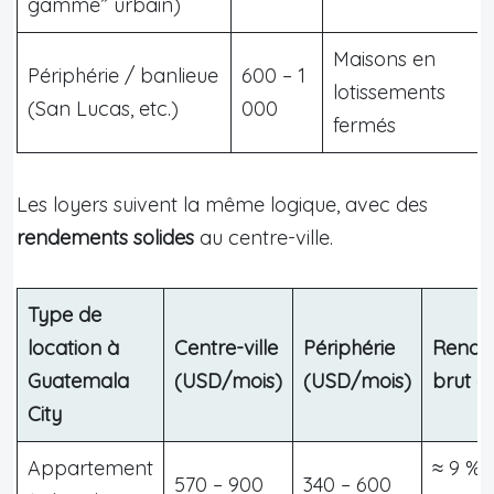
gamme” urbain)
Maisons en
Périphérie / banlieue
600 – 1
lotissements
(San Lucas, etc.)
000
fermés
Les loyers suivent la même logique, avec des
rendements solides
au centre-ville.
Type de
location à
Centre-ville
Périphérie
Rende
Guatemala
(USD/mois)
(USD/mois)
brut e
City
Appartement
≈ 9 % 
570 – 900
340 – 600