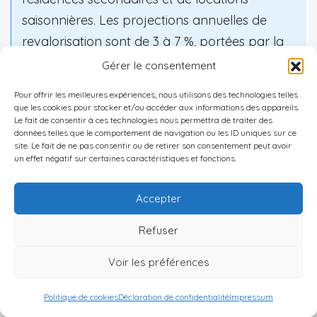
saisonnières. Les projections annuelles de
revalorisation sont de 3 à 7 %, portées par la
croissance touristique et l’intérêt des
Gérer le consentement
étrangers. Les rendements locatifs de courte
Pour offrir les meilleures expériences, nous utilisons des technologies telles
durée autour du lac peuvent atteindre 8,4 %,
que les cookies pour stocker et/ou accéder aux informations des appareils.
Le fait de consentir à ces technologies nous permettra de traiter des
ce qui représente le haut de la fourchette
données telles que le comportement de navigation ou les ID uniques sur ce
nationale.
site. Le fait de ne pas consentir ou de retirer son consentement peut avoir
un effet négatif sur certaines caractéristiques et fonctions.
Cette région se distingue aussi par un
cadre
Accepter
réglementaire moins structuré
: par exemple,
Refuser
l’absence de
zonage dans plusieurs villages
facilite les constructions mais introduit un risque
Voir les préférences
de développement désordonné. Malgré cela, la
demande croissante, la rareté relative des
Politique de cookies
Déclaration de confidentialité
Impressum