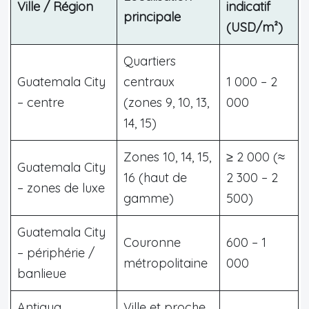
Ville / Région
indicatif
principale
(USD/m²)
Quartiers
Guatemala City
centraux
1 000 – 2
– centre
(zones 9, 10, 13,
000
14, 15)
Zones 10, 14, 15,
≥ 2 000 (≈
Guatemala City
16 (haut de
2 300 – 2
– zones de luxe
gamme)
500)
Guatemala City
Couronne
600 – 1
– périphérie /
métropolitaine
000
banlieue
Antigua
Ville et proche