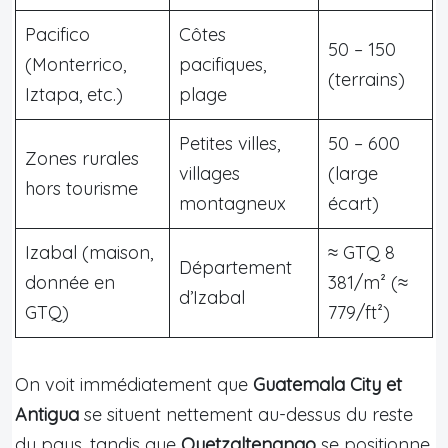
Pacifico
Côtes
50 – 150
(Monterrico,
pacifiques,
(terrains)
Iztapa, etc.)
plage
Petites villes,
50 – 600
Zones rurales
villages
(large
hors tourisme
montagneux
écart)
Izabal (maison,
≈ GTQ 8
Département
donnée en
381/m² (≈
d’Izabal
GTQ)
779/ft²)
On voit immédiatement que
Guatemala City et
Antigua
se situent nettement au-dessus du reste
du pays, tandis que
Quetzaltenango
se positionne