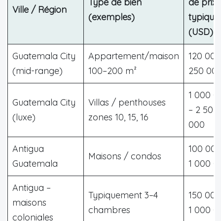
Type de bien
de prix
Ville / Région
(exemples)
typique
(USD)
Guatemala City
Appartement/maison
120 000
(mid-range)
100–200 m²
250 00
1 000 0
Guatemala City
Villas / penthouses
– 2 500
(luxe)
zones 10, 15, 16
000
Antigua
100 000
Maisons / condos
Guatemala
1 000 0
Antigua –
Typiquement 3–4
150 000
maisons
chambres
1 000 0
coloniales