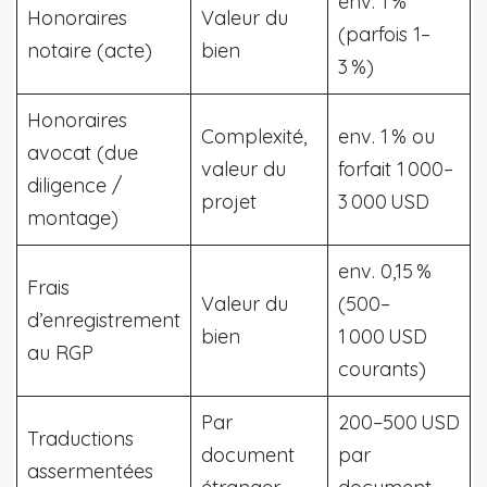
env. 1 %
Honoraires
Valeur du
(parfois 1–
notaire (acte)
bien
3 %)
Honoraires
Complexité,
env. 1 % ou
avocat (due
valeur du
forfait 1 000–
diligence /
projet
3 000 USD
montage)
env. 0,15 %
Frais
Valeur du
(500–
d’enregistrement
bien
1 000 USD
au RGP
courants)
Par
200–500 USD
Traductions
document
par
assermentées