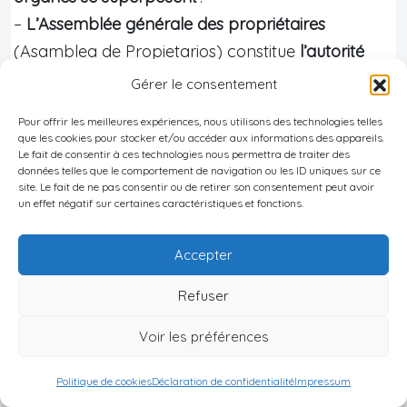
–
L’Assemblée générale des propriétaires
(Asamblea de Propietarios) constitue
l’autorité
suprême
: elle adopte le règlement, élit la Junta
Gérer le consentement
Directiva, approuve les budgets, décide des
Pour offrir les meilleures expériences, nous utilisons des technologies telles
travaux majeurs.
que les cookies pour stocker et/ou accéder aux informations des appareils.
Le fait de consentir à ces technologies nous permettra de traiter des
– La Junta Directiva de Propietarios (conseil
données telles que le comportement de navigation ou les ID uniques sur ce
syndical) regroupe des copropriétaires élus
site. Le fait de ne pas consentir ou de retirer son consentement peut avoir
un effet négatif sur certaines caractéristiques et fonctions.
chargés de superviser l’administration, la
conservation et la maintenance de l’ensemble.
Accepter
– L’Administrador (personne physique ou société)
gère au quotidien la trésorerie, les contrats de
Refuser
sécurité, l’entretien, le personnel, l’exécution des
Voir les préférences
décisions de l’assemblée.
Politique de cookies
Déclaration de confidentialité
Impressum