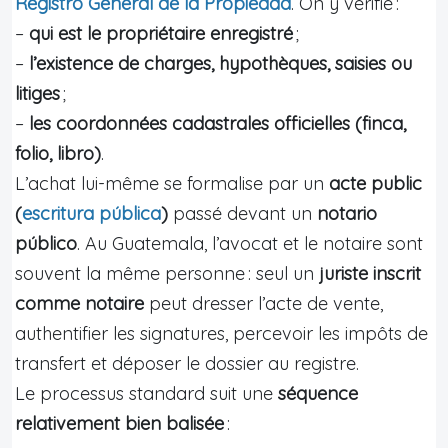
Registro General de la Propiedad
. On y vérifie :
–
qui est le propriétaire enregistré
;
–
l’existence de charges, hypothèques, saisies ou
litiges
;
–
les coordonnées cadastrales officielles (finca,
folio, libro)
.
L’achat lui-même se formalise par un
acte public
(
escritura pública
)
passé devant un
notario
público
. Au Guatemala, l’avocat et le notaire sont
souvent la même personne : seul un
juriste inscrit
comme notaire
peut dresser l’acte de vente,
authentifier les signatures, percevoir les impôts de
transfert et déposer le dossier au registre.
Le processus standard suit une
séquence
relativement bien balisée
: