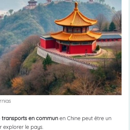
rnias
e
transports en commun
en Chine peut être un
r explorer le pays.