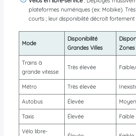
Vélos en libre-service
: Déployés massivem
plateformes numériques (ex: Mobike). Très u
courts ; leur disponibilité décroît forteme
Disponibilité
Disponi
Mode
Grandes Villes
Zones 
Trains à
Très élevée
Faibl
grande vitesse
Métro
Très élevée
Inexis
Autobus
Élevée
Moyen
Taxis
Élevée
Faible
Vélo libre-
Élevée
Faible