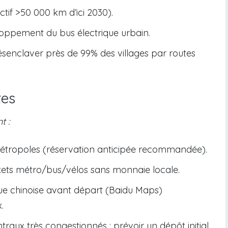
tif >50 000 km d’ici 2030).
loppement du bus électrique urbain.
 désenclaver près de 99% des villages par routes
tes
t :
e métropoles (réservation anticipée recommandée).
ckets métro/bus/vélos sans monnaie locale.
ue chinoise avant départ (Baidu Maps)
.
traux très congestionnés ; prévoir un dépôt initial