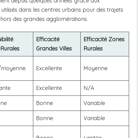
ent depuis quelques années grâce aux
tilisés dans les centres urbains pour des trajets
nt hors des grandes agglomérations.
bilité
Efficacité
Efficacité Zones
Rurales
Grandes Villes
Rurales
e/moyenne
Excellente
Moyenne
tante
Excellente
N/A
ne
Bonne
Variable
Bonne
Variable
Bonne
Limitée