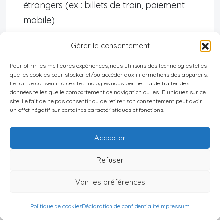
étrangers (ex : billets de train, paiement
mobile).
Censure d’internet
: nécessité d’utiliser un VPN
Gérer le consentement
pour accéder à des plateformes étrangères.
Pour offrir les meilleures expériences, nous utilisons des technologies telles
Rythme de vie soutenu
: horaires de travail
que les cookies pour stocker et/ou accéder aux informations des appareils.
Le fait de consentir à ces technologies nous permettra de traiter des
extensibles, bruit urbain constant, peu de
données telles que le comportement de navigation ou les ID uniques sur ce
site. Le fait de ne pas consentir ou de retirer son consentement peut avoir
séparation entre vie privée et professionnelle.
un effet négatif sur certaines caractéristiques et fonctions.
Résumé des stratégies d’adaptation
Accepter
recommandées
Refuser
Apprendre le mandarin dès que possible.
Voir les préférences
Observer et respecter les codes culturels
locaux.
Politique de cookies
Déclaration de confidentialité
Impressum