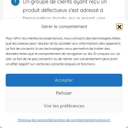
Un groupe de clients ayant reçu un
produit défectueux s’est adressé à
l’association locale qui a mené une
Gérer le consentement
médiation aboutissant au remboursement
collectif après pression sur le vendeur.
Pour offrir les meilleures expériences, nous utilisons des technologies telles
que les cookies pour stocker et/ou accéder aux informations des appareils.
Le fait de consentir à ces technologies nous permettra de traiter des
données telles que le comportement de navigation ou les ID uniques sur ce
Des plaintes contre une campagne
site. Le fait de ne pas consentir ou de retirer son consentement peut avoir
publicitaire mensongère ont été traitées
un effet négatif sur certaines caractéristiques et fonctions.
par la CCA ; suite à leur intervention
auprès du tribunal populaire local,
Accepter
l’annonceur a été condamné
Refuser
solidairement avec le vendeur à verser
indemnités et amendes renforcées.
Voir les préférences
Politique de cookies
Déclaration de confidentialité
Impressum
En cas d’échec lors de négociations ou