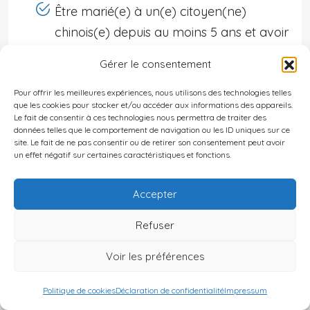
Être marié(e) à un(e) citoyen(ne)
chinois(e) depuis au moins 5 ans et avoir
résidé en Chine durant cette période.
Gérer le consentement
Être un enfant mineur d’un citoyen chinois
Pour offrir les meilleures expériences, nous utilisons des technologies telles
ou d’un résident permanent.
que les cookies pour stocker et/ou accéder aux informations des appareils.
Le fait de consentir à ces technologies nous permettra de traiter des
données telles que le comportement de navigation ou les ID uniques sur ce
Autres exigences générales
site. Le fait de ne pas consentir ou de retirer son consentement peut avoir
un effet négatif sur certaines caractéristiques et fonctions.
Respecter les lois et règlements chinois.
Accepter
Résider en Chine au moins six mois par an
pendant la période requise.
Refuser
Ne pas avoir de casier judiciaire.
Voir les préférences
Démarches administratives et
Politique de cookies
Déclaration de confidentialité
Impressum