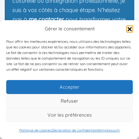
culturelle ou d’intégration professionnelle, je
suis à vos côtés à chaque étape. N’hésitez
pas à
me contacter
pour transformer votre
rêve d’expatriation en réalité. Ensemble,
Gérer le consentement
réalisons votre projet avec succès et
Pour offrir les meilleures expériences, nous utilisons des technologies telles
confiance.
que les cookies pour stocker et/ou accéder aux informations des appareils.
Le fait de consentir à ces technologies nous permettra de traiter des
données telles que le comportement de navigation ou les ID uniques sur ce
site. Le fait de ne pas consentir ou de retirer son consentement peut avoir
un effet négatif sur certaines caractéristiques et fonctions.
Décharge de responsabilité :
Les informations
fournies sur ce site web sont présentées à titre
Accepter
informatif uniquement et ne constituent en
Refuser
aucun cas des conseils financiers, juridiques ou
professionnels. Nous vous encourageons à
Voir les préférences
consulter des experts qualifiés avant de
Politique de cookies
Déclaration de confidentialité
Impressum
prendre des décisions d'investissement,