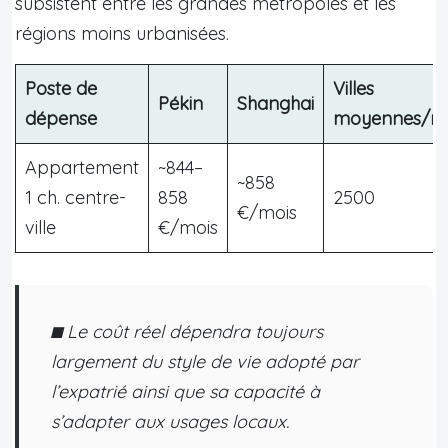
subsistent entre les grandes métropoles et les
régions moins urbanisées.
Poste de
Villes
Pékin
Shanghai
dépense
moyennes/ru
Appartement
~844–
~858
1 ch. centre-
858
2500
€/mois
ville
€/mois
⬛︎
Le coût réel dépendra toujours
largement du style de vie adopté par
l’expatrié ainsi que sa capacité à
s’adapter aux usages locaux.