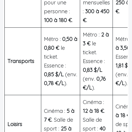
pour une
mensuelles
250 à 
personne :
:
300 à 450
€
.
100 à 180 €
.
€
.
Métro :
2 à
Métro :
0,50 à
Métro 
3 €
le
0,80 €
le
à 3,50
ticket.
ticket.
Essenc
Transports
Essence :
Essence :
1,81 $/
0,83 $/L
0,85 $/L
(env.
(env.
1
(env.
0,76
0,78 €/L
).
€/L
).
€/L
).
Cinéma :
Ciném
Cinéma :
5 à
12 à 18 €
.
à 18 €
7 €
. Salle de
Salle de
Loisirs
de spor
sport :
25 à
sport :
40