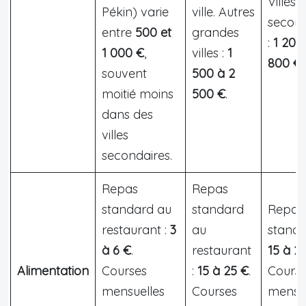
Villes
Pékin) varie
ville. Autres
second
entre
500 et
grandes
:
1 200 
1 000 €
,
villes :
1
800 €
.
souvent
500 à 2
moitié moins
500 €
.
dans des
villes
secondaires.
Repas
Repas
standard au
standard
Repas
restaurant :
3
au
standa
à 6 €
.
restaurant
15 à 2
Alimentation
Courses
:
15 à 25 €
.
Cours
mensuelles
Courses
mensue