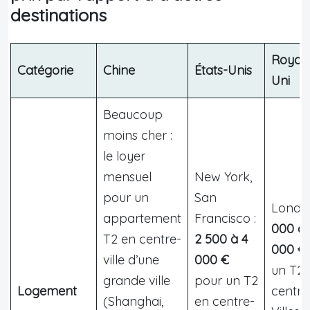
destinations
Royau
Catégorie
Chine
États-Unis
Uni
Beaucoup
moins cher :
le loyer
mensuel
New York,
pour un
San
Londre
appartement
Francisco :
000 à 
T2 en centre-
2 500 à 4
000 €
ville d’une
000 €
un T2 
grande ville
pour un T2
Logement
centre-
(Shanghai,
en centre-