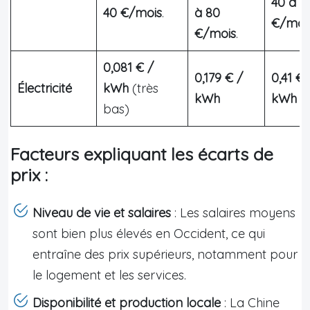
40 à 6
40 €/mois
.
à 80
€/moi
€/mois
.
0,081 € /
0,179 € /
0,41 € 
Électricité
kWh
(très
kWh
kWh
(
bas)
Facteurs expliquant les écarts de
prix :
Niveau de vie et salaires
: Les salaires moyens
sont bien plus élevés en Occident, ce qui
entraîne des prix supérieurs, notamment pour
le logement et les services.
Disponibilité et production locale
: La Chine