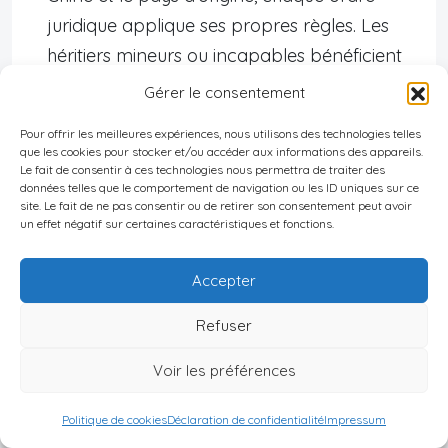
juridique applique ses propres règles. Les
héritiers mineurs ou incapables bénéficient
d’une protection particulière similaire à une
Gérer le consentement
réserve héréditaire limitée.
Pour offrir les meilleures expériences, nous utilisons des technologies telles
que les cookies pour stocker et/ou accéder aux informations des appareils.
Application du droit international privé
Le fait de consentir à ces technologies nous permettra de traiter des
données telles que le comportement de navigation ou les ID uniques sur ce
aux expatriés
site. Le fait de ne pas consentir ou de retirer son consentement peut avoir
un effet négatif sur certaines caractéristiques et fonctions.
Un étranger résidant en Chine voit sa
Accepter
succession mobilière régie par sa loi nationale
ou celle de son dernier domicile.
Refuser
Pour les immeubles situés hors de Chine
Voir les préférences
appartenant à un résident chinois ou étranger
décédé en Chine, c’est également le principe
Politique de cookies
Déclaration de confidentialité
Impressum
susmentionné qui prévaut.