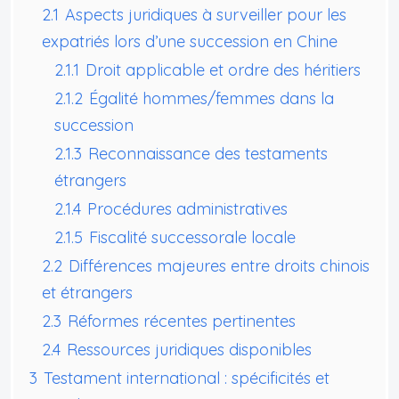
2.1
Aspects juridiques à surveiller pour les
expatriés lors d’une succession en Chine
2.1.1
Droit applicable et ordre des héritiers
2.1.2
Égalité hommes/femmes dans la
succession
2.1.3
Reconnaissance des testaments
étrangers
2.1.4
Procédures administratives
2.1.5
Fiscalité successorale locale
2.2
Différences majeures entre droits chinois
et étrangers
2.3
Réformes récentes pertinentes
2.4
Ressources juridiques disponibles
3
Testament international : spécificités et