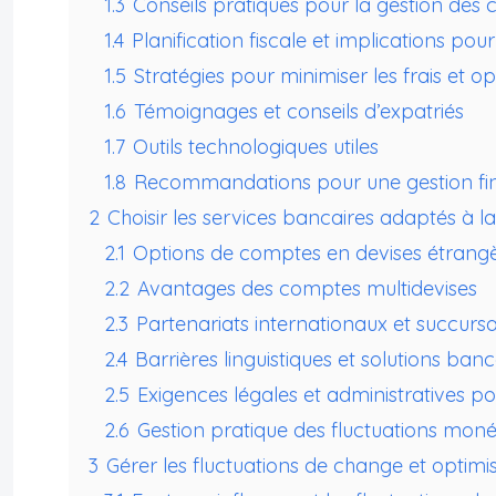
1.3
Conseils pratiques pour la gestion des
1.4
Planification fiscale et implications pou
1.5
Stratégies pour minimiser les frais et o
1.6
Témoignages et conseils d’expatriés
1.7
Outils technologiques utiles
1.8
Recommandations pour une gestion fin
2
Choisir les services bancaires adaptés à la
2.1
Options de comptes en devises étrangè
2.2
Avantages des comptes multidevises
2.3
Partenariats internationaux et succursa
2.4
Barrières linguistiques et solutions banc
2.5
Exigences légales et administratives p
2.6
Gestion pratique des fluctuations monét
3
Gérer les fluctuations de change et optimis