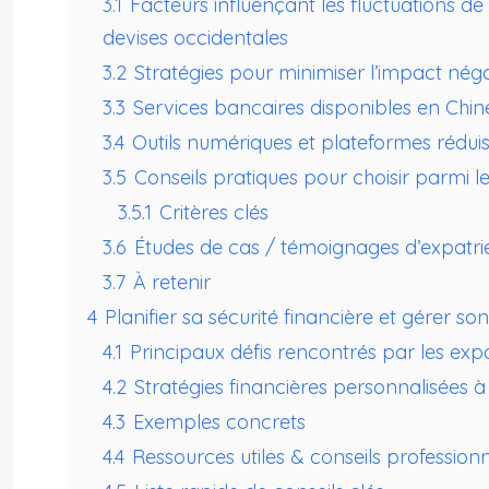
3.1
Facteurs influençant les fluctuations de
devises occidentales
3.2
Stratégies pour minimiser l’impact néga
3.3
Services bancaires disponibles en Chin
3.4
Outils numériques et plateformes réduis
3.5
Conseils pratiques pour choisir parmi l
3.5.1
Critères clés
3.6
Études de cas / témoignages d’expatrié
3.7
À retenir
4
Planifier sa sécurité financière et gérer s
4.1
Principaux défis rencontrés par les expa
4.2
Stratégies financières personnalisées 
4.3
Exemples concrets
4.4
Ressources utiles & conseils professi