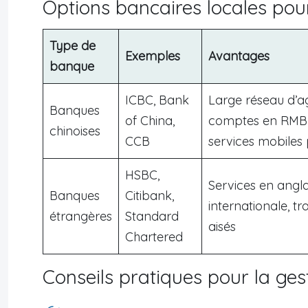
Options bancaires locales pou
Type de
Exemples
Avantages
banque
ICBC, Bank
Large réseau d’a
Banques
of China,
comptes en RMB e
chinoises
CCB
services mobiles
HSBC,
Services en angla
Banques
Citibank,
internationale, tr
étrangères
Standard
aisés
Chartered
Conseils pratiques pour la ge