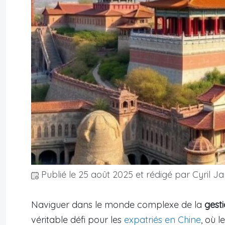
Publié le
25 août 2025
et rédigé par Cyril Ja
Naviguer dans le monde complexe de la
gesti
véritable défi pour les
expatriés en Chine
, où 