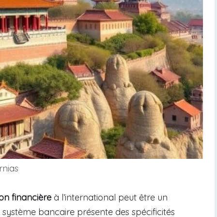
rnias
on financière
à l’international peut être un
le système bancaire présente des spécificités