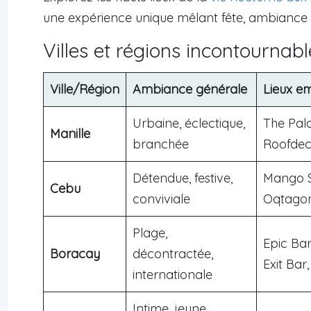
une expérience unique mêlant fête, ambiance 
Villes et régions incontournable
Ville/Région
Ambiance générale
Lieux e
Urbaine, éclectique,
The Pala
Manille
branchée
Roofdec
Détendue, festive,
Mango S
Cebu
conviviale
Oqtagon
Plage,
Epic Ba
Boracay
décontractée,
Exit Bar
internationale
Intime, jeune,