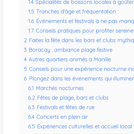
1.4
Spécialités de boissons locales à goûter 
1.5
Tranches d’âge et fréquentation :
1.6
Événements et festivals à ne pas manq
1.7
Conseils pratiques pour profiter sereinem
2
Faites la fête dans les bars et clubs mythi
3
Boracay : ambiance plage festive
4
Autres quartiers animés à Manille
5
Conseils pour une expérience nocturne in
6
Plongez dans les événements qui illuminent
6.1
Marchés nocturnes
6.2
Fêtes de plage, bars et clubs
6.3
Festivals et fêtes de rue
6.4
Concerts en plein air
6.5
Expériences culturelles et accueil local