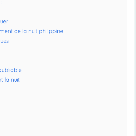
:
uer :
ent de la nuit philippine :
ques
oubliable
 la nuit