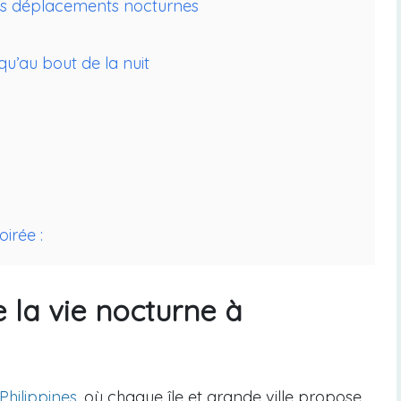
 les déplacements nocturnes
qu’au bout de la nuit
irée :
e la vie nocturne à
Philippines
, où chaque île et grande ville propose