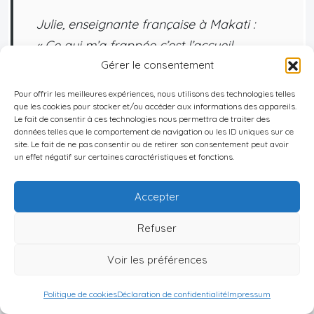
Julie
, enseignante française à Makati :
« Ce qui m’a frappée c’est l’accueil
chaleureux. Les Philippins sont toujours
Gérer le consentement
prêts à aider… mais il faut apprendre leur
Pour offrir les meilleures expériences, nous utilisons des technologies telles
rythme parfois plus détendu que le nôtre !
que les cookies pour stocker et/ou accéder aux informations des appareils.
Le fait de consentir à ces technologies nous permettra de traiter des
Le choc culturel existe surtout au début. »
données telles que le comportement de navigation ou les ID uniques sur ce
site. Le fait de ne pas consentir ou de retirer son consentement peut avoir
un effet négatif sur certaines caractéristiques et fonctions.
Accepter
Ben
, entrepreneur britannique basé à
Refuser
Cebu : « Mon défi principal fut le trafic
urbain… j’ai vite adopté Grab plutôt que
Voir les préférences
tenter les jeepneys aux heures de pointe !
Politique de cookies
Déclaration de confidentialité
Impressum
Mais je me sens chez moi grâce aux