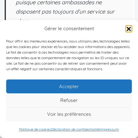
puisque certaines ambassades ne
disposent pas toujours d’un service sur
place
Gérer le consentement
Pour offrir les meilleures expériences, nous utilisons des technologies telles
que les cookies pour stocker et/ou accéder aux informations des appareils.
COVID‑19 & mises à jour récentes :
Le fait de consentir à ces technologies nous permettra de traiter des
données telles que le comportement de navigation ou les ID uniques sur ce
Depuis la pandémie COVID‑19, certains postes
site. Le fait de ne pas consentir ou de retirer son consentement peut avoir
un effet négatif sur certaines caractéristiques et fonctions.
consulaires ont adapté leurs horaires voire
temporairement suspendu certains services. Les
Accepter
délais peuvent être allongés ; il est conseillé :
Refuser
De vérifier fréquemment l’état opérationnel
Voir les préférences
local avant tout déplacement ;
D’anticiper sa demande plusieurs mois avant
Politique de cookies
Déclaration de confidentialité
Impressum