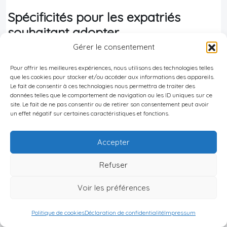
Spécificités pour les expatriés
souhaitant adopter
Gérer le consentement
Obligations spécifiques pour les
Pour offrir les meilleures expériences, nous utilisons des technologies telles
expatriés souhaitant adopter aux
que les cookies pour stocker et/ou accéder aux informations des appareils.
Philippines
Le fait de consentir à ces technologies nous permettra de traiter des
données telles que le comportement de navigation ou les ID uniques sur ce
site. Le fait de ne pas consentir ou de retirer son consentement peut avoir
Critères d’éligibilité particuliers pour les
un effet négatif sur certaines caractéristiques et fonctions.
expatriés
Accepter
Critère
Exigence principale
Refuser
Minimum 27 ans, au moins 16 ans
Voir les préférences
de plus que l’enfant (sauf
Âge
exception pour adoption par un
Politique de cookies
Déclaration de confidentialité
Impressum
parent ou un membre de la