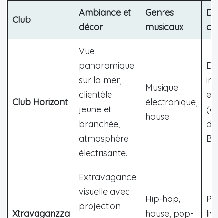
Ambiance et
Genres
DJ
Club
décor
musicaux
cé
Vue
panoramique
DJ
sur la mer,
in
Musique
clientèle
et
Club Horizont
électronique,
jeune et
(af
house
branchée,
du 
atmosphère
Bu
électrisante.
Extravagance
visuelle avec
Hip-hop,
Pe
projection
Xtravaganzza
house, pop-
liv