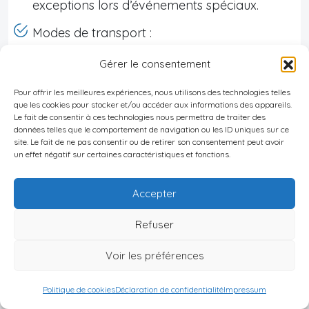
exceptions lors d’événements spéciaux.
Modes de transport :
Gérer le consentement
Taxis disponibles toute la nuit (préférer
commander via application).
Pour offrir les meilleures expériences, nous utilisons des technologies telles
que les cookies pour stocker et/ou accéder aux informations des appareils.
Bus urbains jusqu’à minuit environ ;
Le fait de consentir à ces technologies nous permettra de traiter des
données telles que le comportement de navigation ou les ID uniques sur ce
stations proches du parc Primorski pour
site. Le fait de ne pas consentir ou de retirer son consentement peut avoir
un effet négatif sur certaines caractéristiques et fonctions.
Horizont/Xtravaganzza ; parking possible
aux abords mais places limitées en haute
Accepter
saison.
Refuser
À pied depuis le centre-ville vers
Planet/Joker’s si logement centralisé.
Voir les préférences
Politique de cookies
Déclaration de confidentialité
Impressum
Liste admission/politique