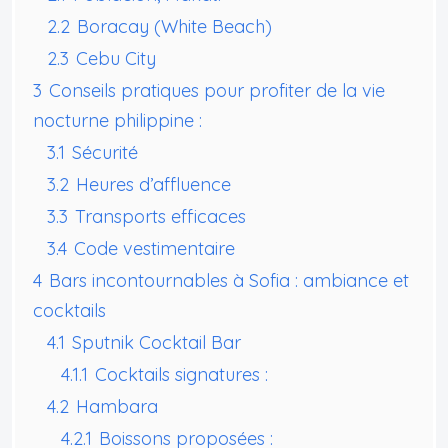
2.2
Boracay (White Beach)
2.3
Cebu City
3
Conseils pratiques pour profiter de la vie
nocturne philippine :
3.1
Sécurité
3.2
Heures d’affluence
3.3
Transports efficaces
3.4
Code vestimentaire
4
Bars incontournables à Sofia : ambiance et
cocktails
4.1
Sputnik Cocktail Bar
4.1.1
Cocktails signatures :
4.2
Hambara
4.2.1
Boissons proposées :