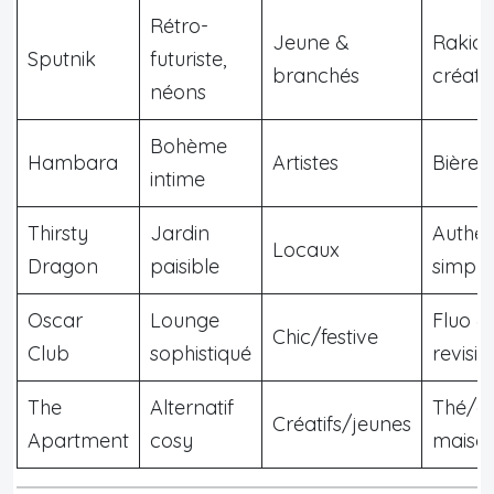
Rétro-
Jeune &
Rakia 
Sputnik
futuriste,
branchés
créati
néons
Bohème
Hambara
Artistes
Bières
intime
Thirsty
Jardin
Authen
Locaux
Dragon
paisible
simple
Oscar
Lounge
Fluo &
Chic/festive
Club
sophistiqué
revisit
The
Alternatif
Thé/co
Créatifs/jeunes
Apartment
cosy
maiso