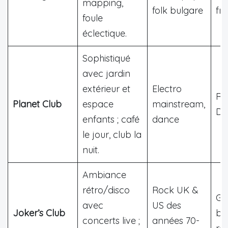
mapping,
folk bulgare
fr
foule
éclectique.
Sophistiqué
avec jardin
extérieur et
Electro
Re
Planet Club
espace
mainstream,
DJ
enfants ; café
dance
le jour, club la
nuit.
Ambiance
rétro/disco
Rock UK &
Gr
avec
US des
Joker’s Club
bu
concerts live ;
années 70-