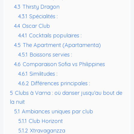
4.3
Thirsty Dragon
4.3.1
Spécialités :
4.4
Oscar Club
4.4.1
Cocktails populaires :
4.5
The Apartment (Apartamenta)
4.5.1
Boissons servies :
4.6
Comparaison Sofia vs Philippines
4.6.1
Similitudes :
4.6.2
Différences principales :
5
Clubs à Varna : où danser jusqu’au bout de
la nuit
5.1
Ambiances uniques par club
5.1.1
Club Horizont
5.1.2
Xtravaganzza