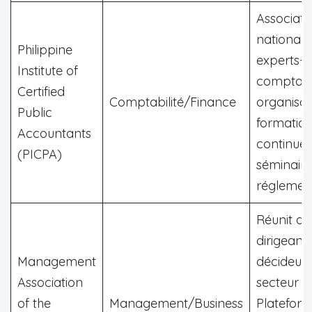
Associati
nationale
Philippine
experts-
Institute of
comptabl
Certified
Comptabilité/Finance
organisan
Public
formatio
Accountants
continues
(PICPA)
séminaire
réglement
Réunit de
dirigeants
Management
décideurs
Association
secteur pr
of the
Management/Business
Platefor