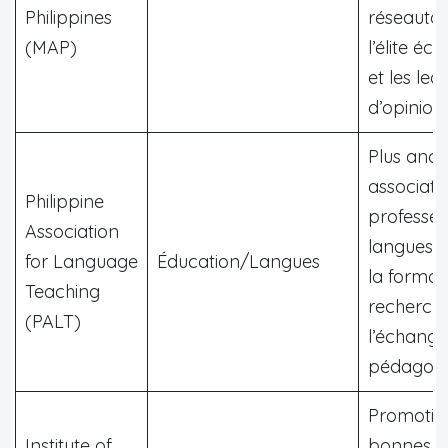
Philippines
réseauta
(MAP)
l’élite é
et les lea
d’opinion.
Plus anci
associati
Philippine
professeu
Association
langues, 
for Language
Éducation/Langues
la formati
Teaching
recherche
(PALT)
l’échange
pédagogi
Promotio
Institute of
bonnes p