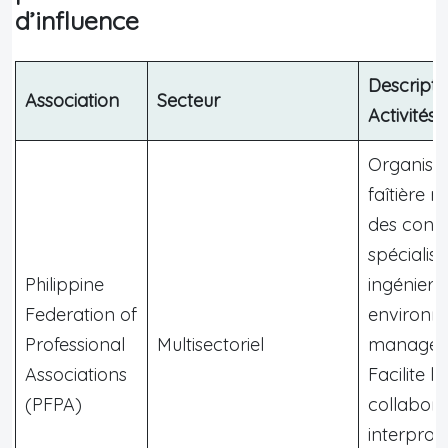
d’influence
Descripti
Association
Secteur
Activités
Organisa
faîtière 
des conse
spécialisé
Philippine
ingénierie
Federation of
environn
Professional
Multisectoriel
managem
Associations
Facilite la
(PFPA)
collabora
interprof