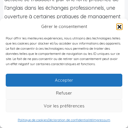
l’anglais dans les échanges professionnels, une
ouverture à certaines pratiques de management
moderne, mais sans effacer le socle traditionnel
Gérer le consentement
de respect, de hiérarchie et de collectivisme. Ce
Pour offrir les meilleures expériences, nous utilisons des technologies telles
mélange unique crée un environnement où la
que les cookies pour stocker et/ou accéder aux informations des appareils.
Le fait de consentir à ces technologies nous permettra de traiter des
flexibilité et l’adaptabilité sont essentielles pour
données telles que le comportement de navigation ou les ID uniques sur ce
établir des relations fructueuses.
site. Le fait de ne pas consentir ou de retirer son consentement peut avoir
un effet négatif sur certaines caractéristiques et fonctions.
Accepter
À retenir :
Refuser
Naviguer efficacement dans le contexte
professionnel philippin requiert de
Voir les préférences
conjuguer respect des codes
hiérarchiques, politesse formelle, sens du
Politique de cookies
Déclaration de confidentialité
Impressum