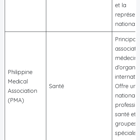
et la
représent
nationale
Principal
associati
médecin
d’organis
Philippine
internatio
Medical
Santé
Offre un 
Association
national 
(PMA)
professio
santé et 
groupes
spécialisé