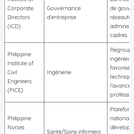
Corporate
Gouvernance
de gouve
Directors
d’entreprise
réseauta
(ICD)
administr
cadres.
Regroupe
Philippine
ingénieurs 
Institute of
favorise 
Civil
Ingénierie
technique
Engineers
l’avance
(PICE)
professio
Platefor
Philippine
nationale
Nurses
dévelop
Santé/Soins infirmiers