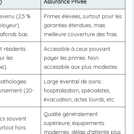
)
Assurance Privée
revenu (2,5 %
Primes élevées, surtout pour les
ployeur).
garanties étendues, mais
lafonds bas.
meilleure couverture des frais.
t résidents
Accessible à ceux pouvant
ur les
payer les primes. Non
s).
accessible aux plus modestes.
pathologies
Large éventail de soins :
ursement (20-
hospitalisation, spécialistes,
évacuation, actes lourds, etc.
Qualité généralement
ics souvent
supérieure, équipements
urtout hors
modernes, délais d’attente plus