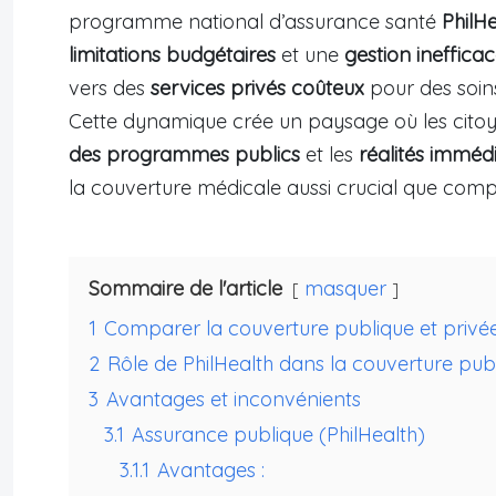
programme national d’assurance santé
PhilH
limitations budgétaires
et une
gestion ineffica
vers des
services privés coûteux
pour des soins
Cette dynamique crée un paysage où les citoy
des programmes publics
et les
réalités imméd
la couverture médicale aussi crucial que compl
Sommaire de l'article
masquer
1
Comparer la couverture publique et privée
2
Rôle de PhilHealth dans la couverture pub
3
Avantages et inconvénients
3.1
Assurance publique (PhilHealth)
3.1.1
Avantages :