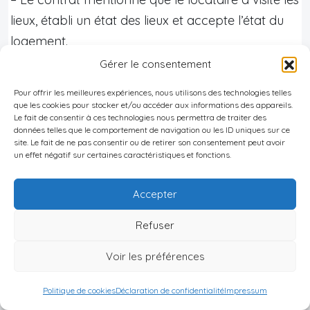
lieux, établi un état des lieux et accepte l’état du
logement.
Il est
indispensable
de réaliser un état des lieux
Gérer le consentement
détaillé à l’entrée et à la sortie, idéalement annexé
Pour offrir les meilleures expériences, nous utilisons des technologies telles
au bail avec des
photos
. Sans ce document, le
que les cookies pour stocker et/ou accéder aux informations des appareils.
Le fait de consentir à ces technologies nous permettra de traiter des
locataire est présumé avoir reçu le bien en bon
données telles que le comportement de navigation ou les ID uniques sur ce
état, ce qui complique toute contestation sur la
site. Le fait de ne pas consentir ou de retirer son consentement peut avoir
un effet négatif sur certaines caractéristiques et fonctions.
retenue du dépôt de garantie à la fin du bail.
Avance de loyer et dépôt de garantie
Accepter
Refuser
La pratique locale veut qu’un locataire paie
souvent d’avance
une longue période de loyer
,
Voir les préférences
parfois jusqu’à
un an
. Cette exigence vise à
rassurer les propriétaires, dans un contexte où les
Politique de cookies
Déclaration de confidentialité
Impressum
mécanismes d’indexation et de protection