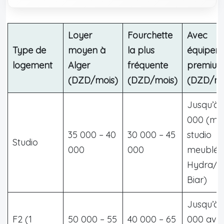
Loyer
Fourchette
Avec
Type de
moyen à
la plus
équipem
logement
Alger
fréquente
premiu
(DZD/mois)
(DZD/mois)
(DZD/mo
Jusqu’à 
000 (mic
35 000 – 40
30 000 – 45
studio
Studio
000
000
meublé 
Hydra/E
Biar)
Jusqu’à 
F2 (1
50 000 – 55
40 000 – 65
000 ave