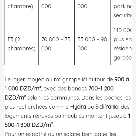
chambre)
000
000
parking 
sécurité
140 000 
F3 (2
70 000 – 75
55 000 – 90
plus en
chambres)
000
000
résidenc
gardée
Le loyer moyen au m² grimpe ici autour de
900 à
1 000 DZD/m²
, avec des bandes
700–1 200
DZD/m²
selon les communes. Dans les poches les
plus recherchées comme
Hydra
ou
Sidi Yahia
, des
logements rénovés ou meublés montent jusqu’à
1
500–1 800 DZD/m²
.
Pour un expatrié ou un salarié bien payé, les