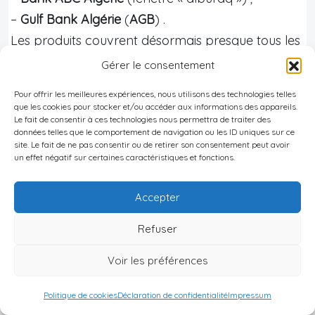
–
Gulf Bank Algérie
(
AGB
) .
Les produits couvrent désormais presque tous les
besoins :
comptes de dépôt islamiques
,
Gérer le consentement
financements
Murabaha pour véhicules
, biens
Pour offrir les meilleures expériences, nous utilisons des technologies telles
personnels et immobiliers, Ijara pour l’équipement
que les cookies pour stocker et/ou accéder aux informations des appareils.
Le fait de consentir à ces technologies nous permettra de traiter des
et l’immobilier, Musharaka et Mudaraba pour des
données telles que le comportement de navigation ou les ID uniques sur ce
projets d’investissement, financements Salam
site. Le fait de ne pas consentir ou de retirer son consentement peut avoir
un effet négatif sur certaines caractéristiques et fonctions.
pour l’agriculture ou le commerce de matières
premières, ainsi que
Sukuk souverains
en
Accepter
préparation pour le financement de projets
Refuser
d’infrastructure.
Exemple de financements immobiliers
Voir les préférences
islamiques
Politique de cookies
Déclaration de confidentialité
Impressum
Pour un expatrié qui envisage de s’installer