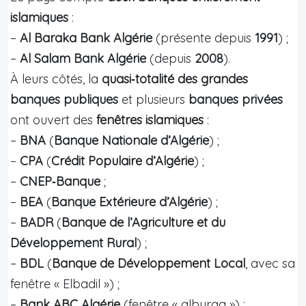
islamiques
:
–
Al Baraka Bank Algérie
(présente depuis
1991
) ;
–
Al Salam Bank Algérie
(depuis
2008
).
À leurs côtés, la
quasi‑totalité des grandes
banques publiques
et plusieurs
banques privées
ont ouvert des
fenêtres islamiques
:
–
BNA
(
Banque Nationale d’Algérie
) ;
–
CPA
(
Crédit Populaire d’Algérie
) ;
–
CNEP‑Banque
;
–
BEA
(
Banque Extérieure d’Algérie
) ;
–
BADR
(
Banque de l’Agriculture et du
Développement Rural
) ;
–
BDL
(
Banque de Développement Local
, avec sa
fenêtre « Elbadil ») ;
–
Bank ABC Algérie
(fenêtre « alburaq ») ;