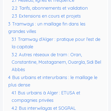
2.1
Réseau, lignes et fréquence
2.2
Tarifs, abonnements et validation
2.3
Extensions en cours et projets
3
Tramways : un maillage fin dans les
grandes villes
3.1
Tramway d’Alger : pratique pour l’est de
la capitale
3.2
Autres réseaux de tram : Oran,
Constantine, Mostaganem, Ouargla, Sidi Bel
Abbès
4
Bus urbains et interurbains : le maillage le
plus dense
4.1
Bus urbains à Alger : ETUSA et
compagnies privées
4.2
Bus interwilayas et SOGRAL