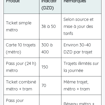
Produit
indicatif
Remarques
(DZD)
Selon source et
Ticket simple
38 à 50
mise à jour des
métro
tarifs
Carte 10 trajets
300 à
Environ 30–40
(métro)
400
DZD par trajet
Pass jour (24 h)
Trajets illimités sur
150
métro
la journée
Ticket combiné
Même trajet,
70
métro + tram
métro + tram
Pass jour
Réseau métro +