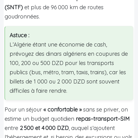
(SNTF)
et plus de 96 000 km de routes
goudronnées.
Astuce :
L’Algérie étant une économie de cash,
prévoyez des dinars algériens en coupures de
100, 200 ou 500 DZD pour les transports
publics (bus, métro, tram, taxis, trains), car les
billets de 1 000 ou 2 000 DZD sont souvent
difficiles à faire rendre.
Pour un séjour
« confortable »
sans se priver, on
estime un budget quotidien
repas–transport–SIM
entre
2 500 et 4 000 DZD
, auquel s’ajoutent
l’hébergement et, si besoin, des excursions ou vols