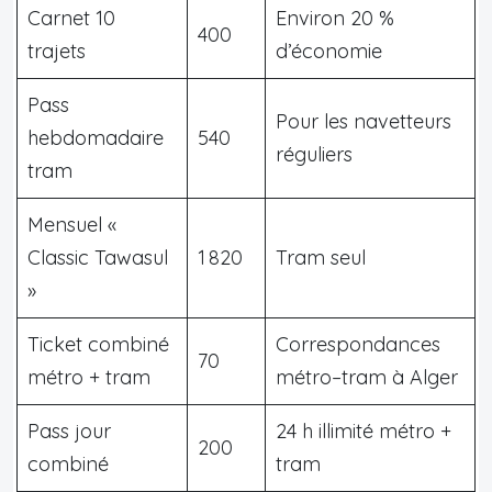
Carnet 10
Environ 20 %
400
trajets
d’économie
Pass
Pour les navetteurs
hebdomadaire
540
réguliers
tram
Mensuel «
Classic Tawasul
1 820
Tram seul
»
Ticket combiné
Correspondances
70
métro + tram
métro–tram à Alger
Pass jour
24 h illimité métro +
200
combiné
tram