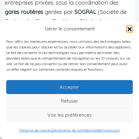
entreprises privées, sous la coordination des
gares routières
gérées par
SOGRAL
(Société de
Gestion des Gares Routières d’Algérie).
Gérer le consentement
9
Pour offrir les meilleures expériences, nous utilisons des technologies telles
que les cookies pour stocker et/ou accéder aux informations des appareils.
Le fait de consentir à ces technologies nous permettra de traiter des
Le réseau ferroviaire relie 9 grandes villes du
données telles que le comportement de navigation ou les ID uniques sur ce
nord algérien, incluant Alger, Oran, Constantine,
site. Le fait de ne pas consentir ou de retirer son consentement peut avoir
un effet négatif sur certaines caractéristiques et fonctions.
Annaba, Sétif, Béjaïa, Skikda et Tizi Ouzou, ainsi
que des destinations sahariennes.
Accepter
Refuser
Quelques
repères de coûts
:
–
Trajets interurbains « courants » sur moyenne
Voir les préférences
distance
(ex. Alger – Tipaza, Alger – Tizi Ouzou) :
de l’ordre de 200 à 500 DZD
, selon la distance et
Politique de cookies
Déclaration de confidentialité
Impressum
le type d’autocar.