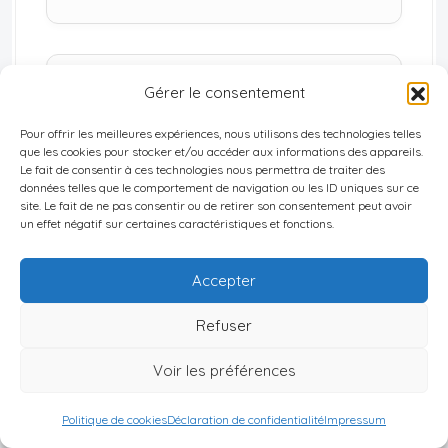
Stratégie à deux armes
Gérer le consentement
Guérilla intérieure et combat diplomatique
Pour offrir les meilleures expériences, nous utilisons des technologies telles
international, notamment à l’ONU.
que les cookies pour stocker et/ou accéder aux informations des appareils.
Le fait de consentir à ces technologies nous permettra de traiter des
données telles que le comportement de navigation ou les ID uniques sur ce
site. Le fait de ne pas consentir ou de retirer son consentement peut avoir
un effet négatif sur certaines caractéristiques et fonctions.
Au départ, l’insurrection paraît
limitée
; elle est
réprimée par l’armée française, qui procède à des
Accepter
arrestations massives
, essentiellement parmi les
Refuser
militants nationalistes connus – y compris des
adversaires du FLN. Mais le cycle
Voir les préférences
violence‑répression enclenche une dynamique
Politique de cookies
Déclaration de confidentialité
Impressum
qu’aucune réforme ne parviendra à briser.