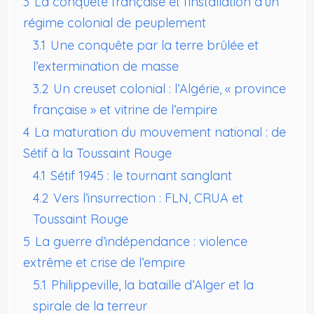
3
La conquête française et l’installation d’un
régime colonial de peuplement
3.1
Une conquête par la terre brûlée et
l’extermination de masse
3.2
Un creuset colonial : l’Algérie, « province
française » et vitrine de l’empire
4
La maturation du mouvement national : de
Sétif à la Toussaint Rouge
4.1
Sétif 1945 : le tournant sanglant
4.2
Vers l’insurrection : FLN, CRUA et
Toussaint Rouge
5
La guerre d’indépendance : violence
extrême et crise de l’empire
5.1
Philippeville, la bataille d’Alger et la
spirale de la terreur