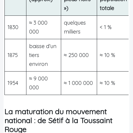
»)
totale
≈ 3 000
quelques
1830
< 1 %
000
milliers
baisse d’un
1875
tiers
≈ 250 000
≈ 10 %
environ
≈ 9 000
1954
≈ 1 000 000
≈ 10 %
000
La maturation du mouvement
national : de Sétif à la Toussaint
Rouge