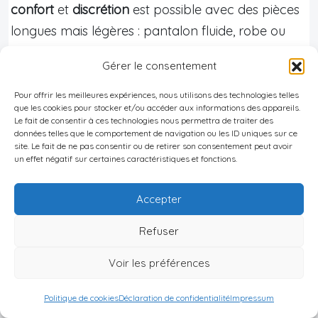
confort
et
discrétion
est possible avec des pièces
longues mais légères : pantalon fluide, robe ou
jupe longue en coton, tunique couvrant les
Gérer le consentement
épaules, foulard léger à portée de main pour les
mosquées ou les quartiers plus traditionnels. À la
Pour offrir les meilleures expériences, nous utilisons des technologies telles
que les cookies pour stocker et/ou accéder aux informations des appareils.
plage, le maillot de bain est toléré, mais un paréo
Le fait de consentir à ces technologies nous permettra de traiter des
données telles que le comportement de navigation ou les ID uniques sur ce
ou une robe de plage pour quitter le sable est
site. Le fait de ne pas consentir ou de retirer son consentement peut avoir
apprécié.
un effet négatif sur certaines caractéristiques et fonctions.
Les hommes, eux, ont une plus grande latitude,
Accepter
mais
porter un pantalon long ou un bermuda
sous le genou en ville est souvent plus en phase
Refuser
avec les usages locaux
.
Voir les préférences
Le sirocco, le vent de sable et les
Politique de cookies
Déclaration de confidentialité
Impressum
tempêtes : apprendre à composer