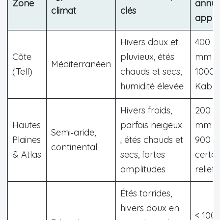
Zone
annue
climat
clés
appro
Hivers doux et
400 à
Côte
pluvieux, étés
mm (j
Méditerranéen
(Tell)
chauds et secs,
1000
humidité élevée
Kabyl
Hivers froids,
200 à
Hautes
parfois neigeux
mm (j
Semi‑aride,
Plaines
; étés chauds et
900 m
continental
& Atlas
secs, fortes
certai
amplitudes
reliefs
Étés torrides,
hivers doux en
< 100