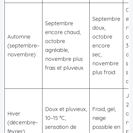
Ch
Septembre
en
Septembre
doux,
no
encore chaud,
Automne
octobre
au
octobre
(septembre–
encore
30
agréable,
novembre)
sec,
da
novembre plus
novembre
sud
frais et pluvieux
plus froid
so
cla
Jo
20
Doux et pluvieux,
Froid, gel,
Hiver
au
10–15 °C,
neige
(décembre–
nui
sensation de
possible en
février)
pr