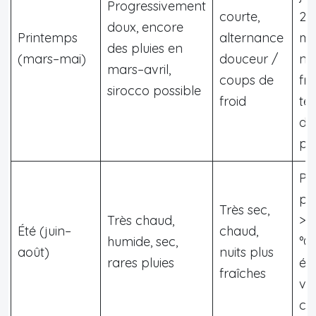
Progressivement
courte,
28
doux, encore
Printemps
alternance
ma
des pluies en
(mars–mai)
douceur /
nui
mars–avril,
coups de
fra
sirocco possible
froid
te
de
po
Pé
plu
Très sec,
Très chaud,
> 
Été (juin–
chaud,
humide, sec,
°C,
août)
nuits plus
rares pluies
éc
fraîches
vo
co