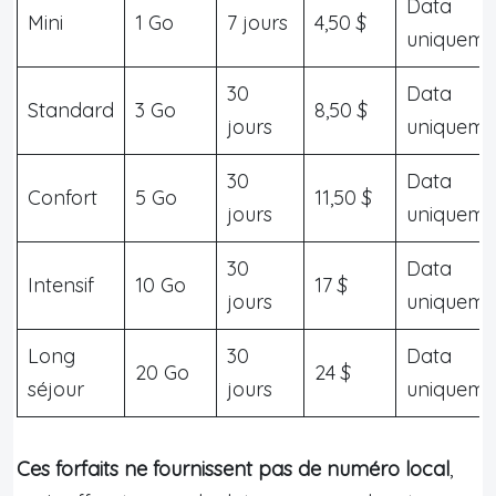
Data
Mini
1 Go
7 jours
4,50 $
uniqueme
30
Data
Standard
3 Go
8,50 $
jours
uniqueme
30
Data
Confort
5 Go
11,50 $
jours
uniqueme
30
Data
Intensif
10 Go
17 $
jours
uniqueme
Long
30
Data
20 Go
24 $
séjour
jours
uniqueme
Ces forfaits ne fournissent pas de numéro local
,