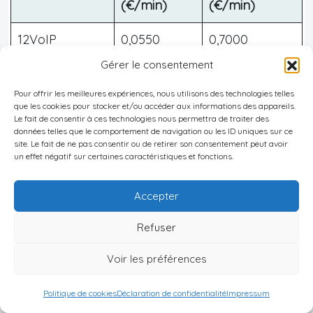
(€/min)
(€/min)
12VoIP
0,0550
0,7000
Gérer le consentement
Actionvoip
0,0650
0,7000
Pour offrir les meilleures expériences, nous utilisons des technologies telles
BudgetVoipCall
0,0650
0,7000
que les cookies pour stocker et/ou accéder aux informations des appareils.
Le fait de consentir à ces technologies nous permettra de traiter des
données telles que le comportement de navigation ou les ID uniques sur ce
CallEasy
0,1400
0,7000
site. Le fait de ne pas consentir ou de retirer son consentement peut avoir
un effet négatif sur certaines caractéristiques et fonctions.
CallingCredit
0,1100
0,7000
Accepter
DialCheap
0,0460
0,5890
Refuser
DiscountCalling
0,0460
0,5890
Voir les préférences
EasyVoip
0,0710
0,5890
Politique de cookies
Déclaration de confidentialité
Impressum