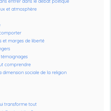
r sans entrer dans le débat politique
lieux et atmosphère
e
 comporter
s et marges de liberté
ngers
es témoignages
 faut comprendre
a dimension sociale de la religion
i transforme tout