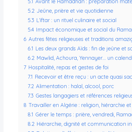
5.1
Avant le Ramadhan : préparation matérie
5.2
Jeûne, prière et vie quotidienne
5.3
L’iftar : un rituel culinaire et social
5.4
Impact économique et social du Ram
6
Autres fêtes religieuses et traditions amaz
6.1
Les deux grands Aïds : fin de jeûne et sa
6.2
Mawlid, Achoura, Yennayer… un calendr
7
Hospitalité, repas et gestes de foi
7.1
Recevoir et être reçu : un acte quasi sa
7.2
Alimentation : halal, alcool, porc
7.3
Gestes langagiers et références religieu
8
Travailler en Algérie : religion, hiérarchie 
8.1
Gérer le temps : prière, vendredi, Ram
8.2
Hiérarchie, dignité et communication in