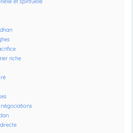
lle et spirituelle
adhan
ighes
crifice
ier riche
cré
ses
et négociations
adan
directe