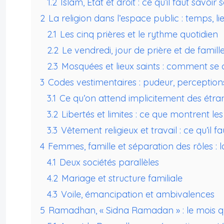
1.2
Islam, État et droit : ce qu’il faut savoi
2
La religion dans l’espace public : temps, 
2.1
Les cinq prières et le rythme quotidien
2.2
Le vendredi, jour de prière et de famill
2.3
Mosquées et lieux saints : comment se
3
Codes vestimentaires : pudeur, perception
3.1
Ce qu’on attend implicitement des étra
3.2
Libertés et limites : ce que montrent l
3.3
Vêtement religieux et travail : ce qu’il
4
Femmes, famille et séparation des rôles : l
4.1
Deux sociétés parallèles
4.2
Mariage et structure familiale
4.3
Voile, émancipation et ambivalences
5
Ramadhan, « Sidna Ramadan » : le mois qu