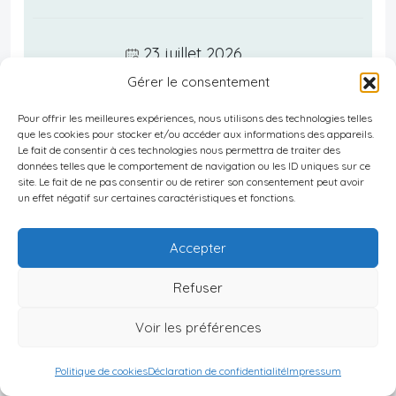
23 juillet 2026
Checklist complète : 25 points
Gérer le consentement
essentiels à vérifier avant de
Pour offrir les meilleures expériences, nous utilisons des technologies telles
partir vivre au Panama
que les cookies pour stocker et/ou accéder aux informations des appareils.
Le fait de consentir à ces technologies nous permettra de traiter des
données telles que le comportement de navigation ou les ID uniques sur ce
site. Le fait de ne pas consentir ou de retirer son consentement peut avoir
un effet négatif sur certaines caractéristiques et fonctions.
23 juillet 2026
Pièges et erreurs à éviter
Accepter
avant de s’expatrier au Panama
Refuser
Voir les préférences
23 juillet 2026
Politique de cookies
Déclaration de confidentialité
Impressum
Résidence au Panama : l’effet